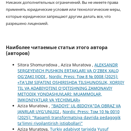
Никаких дополнительных ограничений. Вы не имеете права
применять юридические условия или технологические меры,
которые юридически запрещают другим делать все, что
разрешено лицензией.
Наиболее читаемые статьи этого автора
(авторов)
Sitora Shomurodova , Aziza Muratova ,
ALEKSANDR
SERGEYEVICH PUSHKIN ERTAKLARI VA O‘ZBEK XALQ
OG‘ZAKI IJODI
,
Nordic_Press: Том 8 № 0008 (2025):
«TA’LIM SIFATINI OSHIRISHDA TILSHUNOSLIK, XORIJIY
TIL VA ADABIYOTINI O‘QITISHNING ZAMONAVIY
METODIK YONDASHUVLARI: MUAMMOLAR,
IMKONIYATLAR VA YECHIMLAR»
Aziza Muratova ,
“BADOYI’ UL-BIDOYA”DA OBRAZ VA
JANRLAR UYG‘UNLIGI
,
Nordic_Press: Том 10 № 0010
(2025): “Raqamli transformatsiya davrida pedagogik
ta’limni rivojlantirish istiqbollari”
Aziza Muratova,
Turkiy adabiyot tarixida Yusuf