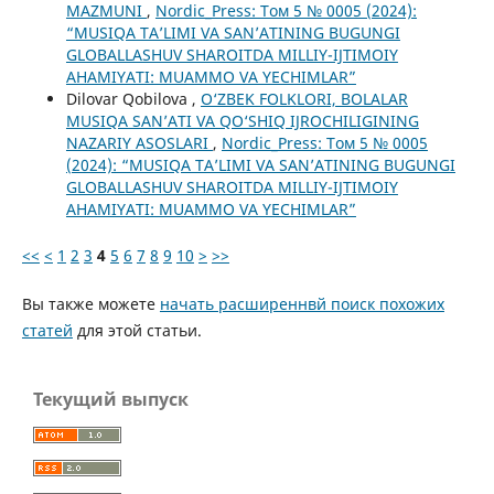
MAZMUNI
,
Nordic_Press: Том 5 № 0005 (2024):
“MUSIQA TA’LIMI VA SAN’ATINING BUGUNGI
GLOBALLASHUV SHAROITDA MILLIY-IJTIMOIY
AHAMIYATI: MUAMMO VA YECHIMLAR”
Dilovar Qobilova ,
O‘ZBEK FOLKLORI, BOLALAR
MUSIQA SAN’ATI VA QO‘SHIQ IJROCHILIGINING
NAZARIY ASOSLARI
,
Nordic_Press: Том 5 № 0005
(2024): “MUSIQA TA’LIMI VA SAN’ATINING BUGUNGI
GLOBALLASHUV SHAROITDA MILLIY-IJTIMOIY
AHAMIYATI: MUAMMO VA YECHIMLAR”
<<
<
1
2
3
4
5
6
7
8
9
10
>
>>
Вы также можете
начать расширеннвй поиск похожих
статей
для этой статьи.
Текущий выпуск