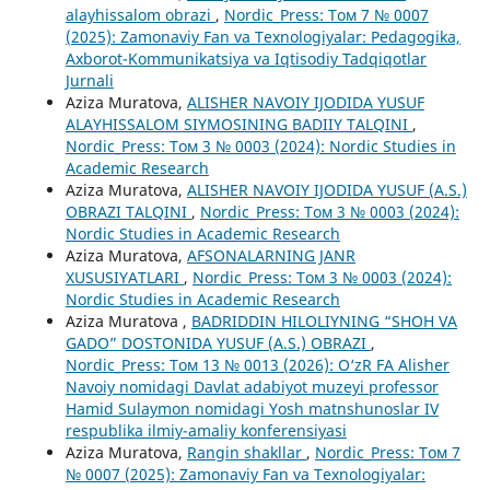
alayhissalom obrazi
,
Nordic_Press: Том 7 № 0007
(2025): Zamonaviy Fan va Texnologiyalar: Pedagogika,
Axborot-Kommunikatsiya va Iqtisodiy Tadqiqotlar
Jurnali
Aziza Muratova,
ALISHER NAVOIY IJODIDA YUSUF
ALAYHISSALOM SIYMOSINING BADIIY TALQINI
,
Nordic_Press: Том 3 № 0003 (2024): Nordic Studies in
Academic Research
Aziza Muratova,
ALISHER NAVOIY IJODIDA YUSUF (A.S.)
OBRAZI TALQINI
,
Nordic_Press: Том 3 № 0003 (2024):
Nordic Studies in Academic Research
Aziza Muratova,
AFSONALARNING JANR
XUSUSIYATLARI
,
Nordic_Press: Том 3 № 0003 (2024):
Nordic Studies in Academic Research
Aziza Muratova ,
BADRIDDIN HILOLIYNING “SHOH VA
GADO” DOSTONIDA YUSUF (A.S.) OBRAZI
,
Nordic_Press: Том 13 № 0013 (2026): O‘zR FA Alisher
Navoiy nomidagi Davlat adabiyot muzeyi professor
Hamid Sulaymon nomidagi Yosh matnshunoslar IV
respublika ilmiy-amaliy konferensiyasi
Aziza Muratova,
Rangin shakllar
,
Nordic_Press: Том 7
№ 0007 (2025): Zamonaviy Fan va Texnologiyalar: