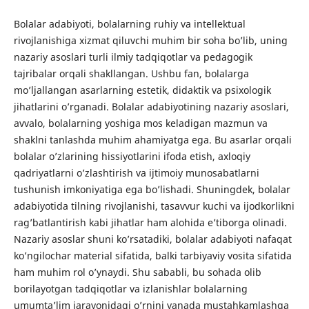
Bolalar adabiyoti, bolalarning ruhiy va intellektual
rivojlanishiga xizmat qiluvchi muhim bir soha bo’lib, uning
nazariy asoslari turli ilmiy tadqiqotlar va pedagogik
tajribalar orqali shakllangan. Ushbu fan, bolalarga
mo’ljallangan asarlarning estetik, didaktik va psixologik
jihatlarini o’rganadi. Bolalar adabiyotining nazariy asoslari,
avvalo, bolalarning yoshiga mos keladigan mazmun va
shaklni tanlashda muhim ahamiyatga ega. Bu asarlar orqali
bolalar o’zlarining hissiyotlarini ifoda etish, axloqiy
qadriyatlarni o’zlashtirish va ijtimoiy munosabatlarni
tushunish imkoniyatiga ega bo’lishadi. Shuningdek, bolalar
adabiyotida tilning rivojlanishi, tasavvur kuchi va ijodkorlikni
rag’batlantirish kabi jihatlar ham alohida e’tiborga olinadi.
Nazariy asoslar shuni ko’rsatadiki, bolalar adabiyoti nafaqat
ko’ngilochar material sifatida, balki tarbiyaviy vosita sifatida
ham muhim rol o’ynaydi. Shu sababli, bu sohada olib
borilayotgan tadqiqotlar va izlanishlar bolalarning
umumta’lim jarayonidagi o’rnini yanada mustahkamlashga