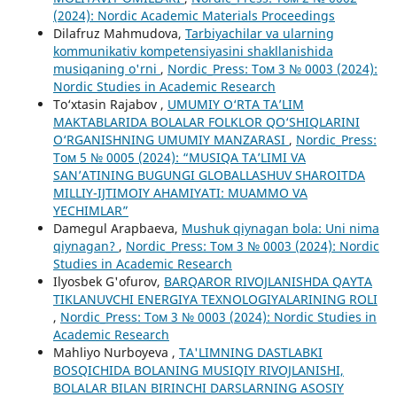
(2024): Nordic Academic Materials Proceedings
Dilafruz Mahmudova,
Tarbiyachilar va ularning
kommunikativ kompetensiyasini shakllanishida
musiqaning o'rni
,
Nordic_Press: Том 3 № 0003 (2024):
Nordic Studies in Academic Research
To‘xtasin Rajabov ,
UMUMIY O‘RTA TA’LIM
MAKTABLARIDA BOLALAR FOLKLOR QO‘SHIQLARINI
O‘RGANISHNING UMUMIY MANZARASI
,
Nordic_Press:
Том 5 № 0005 (2024): “MUSIQA TA’LIMI VA
SAN’ATINING BUGUNGI GLOBALLASHUV SHAROITDA
MILLIY-IJTIMOIY AHAMIYATI: MUAMMO VA
YECHIMLAR”
Damegul Arapbaeva,
Mushuk qiynagan bola: Uni nima
qiynagan?
,
Nordic_Press: Том 3 № 0003 (2024): Nordic
Studies in Academic Research
Ilyosbek G'ofurov,
BARQAROR RIVOJLANISHDA QAYTA
TIKLANUVCHI ENERGIYA TEXNOLOGIYALARINING ROLI
,
Nordic_Press: Том 3 № 0003 (2024): Nordic Studies in
Academic Research
Mahliyo Nurboyeva ,
TA'LIMNING DASTLABKI
BOSQICHIDA BOLANING MUSIQIY RIVOJLANISHI,
BOLALAR BILAN BIRINCHI DARSLARNING ASOSIY