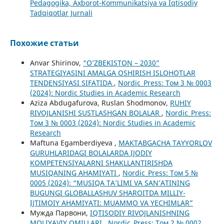
Pedagogika, Axborot-Kommunikatsiya va Iqtisodiy
Tadqiqotlar Jurnali
Похожие статьи
Anvar Shirinov,
“O’ZBEKISTON – 2030”
STRATEGIYASINI AMALGA OSHIRISH ISLOHOTLAR
TENDENSIYASI SIFATIDA
,
Nordic_Press: Том 3 № 0003
(2024): Nordic Studies in Academic Research
Aziza Abdugafurova, Ruslan Shodmonov,
RUHIY
RIVOJLANISHI SUSTLASHGAN BOLALAR
,
Nordic_Press:
Том 3 № 0003 (2024): Nordic Studies in Academic
Research
Maftuna Egamberdiyeva ,
MAKTABGACHA TAYYORLOV
GURUHLARIDAGI BOLALARDA IJODIY
KOMPETENSIYALARNI SHAKLLANTIRISHDA
MUSIQANING AHAMIYATI
,
Nordic_Press: Том 5 №
0005 (2024): “MUSIQA TA’LIMI VA SAN’ATINING
BUGUNGI GLOBALLASHUV SHAROITDA MILLIY-
IJTIMOIY AHAMIYATI: MUAMMO VA YECHIMLAR”
Мужда Парвони,
IQTISODIY RIVOJLANISHNING
MOLIYAVIY OMILLARI
,
Nordic_Press: Том 2 № 0002