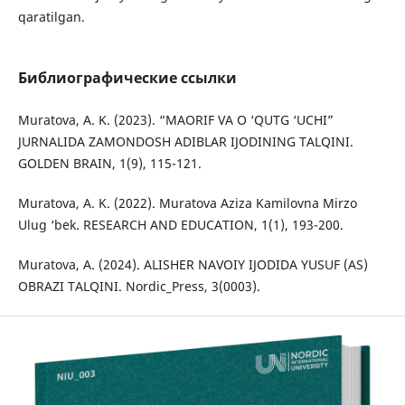
qaratilgan.
Библиографические ссылки
Muratova, A. K. (2023). “MAORIF VA O ‘QUTG ‘UCHI”
JURNALIDA ZAMONDOSH ADIBLAR IJODINING TALQINI.
GOLDEN BRAIN, 1(9), 115-121.
Muratova, A. K. (2022). Muratova Aziza Kamilovna Mirzo
Ulug ‘bek. RESEARCH AND EDUCATION, 1(1), 193-200.
Muratova, A. (2024). ALISHER NAVOIY IJODIDA YUSUF (AS)
OBRAZI TALQINI. Nordic_Press, 3(0003).