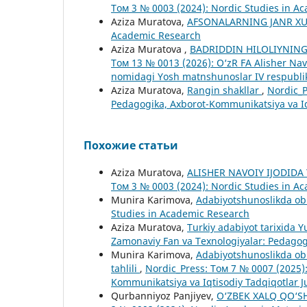
Том 3 № 0003 (2024): Nordic Studies in A
Aziza Muratova,
AFSONALARNING JANR XU
Academic Research
Aziza Muratova ,
BADRIDDIN HILOLIYNING
Том 13 № 0013 (2026): O‘zR FA Alisher Na
nomidagi Yosh matnshunoslar IV respublik
Aziza Muratova,
Rangin shakllar
,
Nordic_P
Pedagogika, Axborot-Kommunikatsiya va Iqt
Похожие статьи
Aziza Muratova,
ALISHER NAVOIY IJODIDA
Том 3 № 0003 (2024): Nordic Studies in A
Munira Karimova,
Adabiyotshunoslikda obr
Studies in Academic Research
Aziza Muratova,
Turkiy adabiyot tarixida 
Zamonaviy Fan va Texnologiyalar: Pedagogi
Munira Karimova,
Adabiyotshunoslikda obr
tahlili
,
Nordic_Press: Том 7 № 0007 (2025)
Kommunikatsiya va Iqtisodiy Tadqiqotlar J
Qurbanniyoz Panjiyev,
O‘ZBEK XALQ QO‘SHI