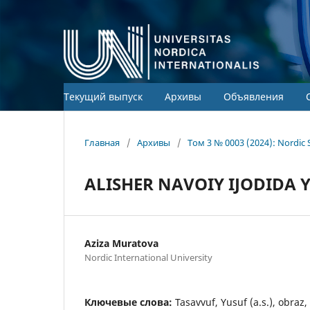
Текущий выпуск
Архивы
Объявления
Главная
/
Архивы
/
Том 3 № 0003 (2024): Nordic 
ALISHER NAVOIY IJODIDA Y
Aziza Muratova
Nordic International University
Ключевые слова:
Tasavvuf, Yusuf (a.s.), obraz,