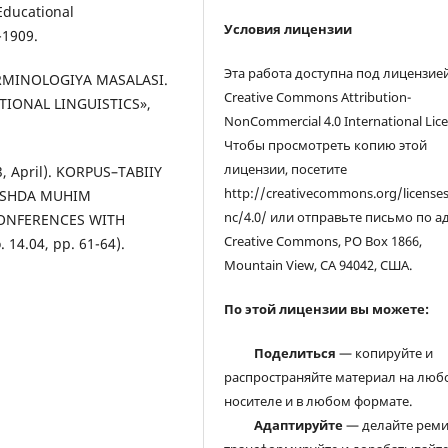
 Educational
Условия лицензии
-1909.
Эта работа доступна под лицензие
 TERMINOLOGIYA MASALASI.
Creative Commons Attribution-
IONAL LINGUISTICS»,
NonCommercial 4.0 International Lice
Чтобы просмотреть копию этой
лицензии, посетите
23, April). KORPUS–TABIIY
http://creativecommons.org/license
LISHDA MUHIM
nc/4.0/ или отправьте письмо по а
CONFERENCES WITH
Creative Commons, PO Box 1866,
14.04, pp. 61-64).
Mountain View, CA 94042, США.
По этой лицензии вы можете:
Поделиться
— копируйте и
распространяйте материал на люб
носителе и в любом формате.
Адаптируйте
— делайте реми