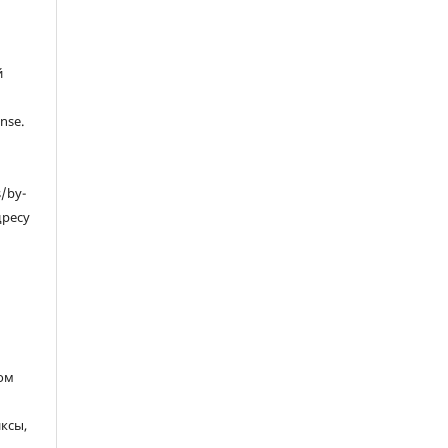
й
nse.
s/by-
дресу
ом
ксы,