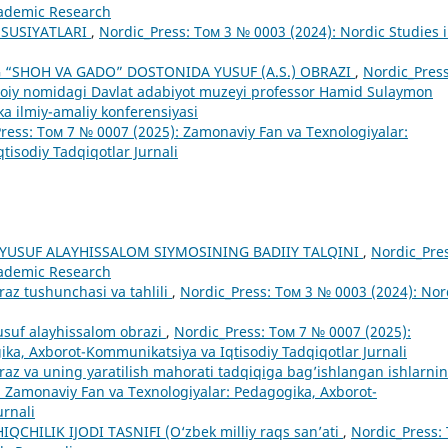
cademic Research
SUSIYATLARI
,
Nordic_Press: Том 3 № 0003 (2024): Nordic Studies 
 “SHOH VA GADO” DOSTONIDA YUSUF (A.S.) OBRAZI
,
Nordic_Press
voiy nomidagi Davlat adabiyot muzeyi professor Hamid Sulaymon
a ilmiy-amaliy konferensiyasi
ress: Том 7 № 0007 (2025): Zamonaviy Fan va Texnologiyalar:
isodiy Tadqiqotlar Jurnali
 YUSUF ALAYHISSALOM SIYMOSINING BADIIY TALQINI
,
Nordic_Pres
cademic Research
az tushunchasi va tahlili
,
Nordic_Press: Том 3 № 0003 (2024): Nor
Yusuf alayhissalom obrazi
,
Nordic_Press: Том 7 № 0007 (2025):
ka, Axborot-Kommunikatsiya va Iqtisodiy Tadqiqotlar Jurnali
az va uning yaratilish mahorati tadqiqiga bag’ishlangan ishlarni
: Zamonaviy Fan va Texnologiyalar: Pedagogika, Axborot-
urnali
QCHILIK IJODI TASNIFI (O‘zbek milliy raqs san’ati
,
Nordic_Press: