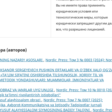
Вы не имеете права применять
юридические условия или
технологические меры, которые
юридически запрещают другим де
все, что разрешено лицензией.
ра (авторов)
INING NAZARIY ASOSLARI
,
Nordic_Press: Том 3 № 0003 (2024): Nor
EKSANDR SERGEYEVICH PUSHKIN ERTAKLARI VA O‘ZBEK XALQ OG‘Z
: «TA’LIM SIFATINI OSHIRISHDA TILSHUNOSLIK, XORIJIY TIL VA
 METODIK YONDASHUVLARI: MUAMMOLAR, IMKONIYATLAR VA
 OBRAZ VA JANRLAR UYG‘UNLIGI
,
Nordic_Press: Том 10 № 0010 (20
ta’limni rivojlantirish istiqbollari”
Yusuf alayhissalom obrazi
,
Nordic_Press: Том 7 № 0007 (2025):
ka, Axborot-Kommunikatsiya va Iqtisodiy Tadqiqotlar Jurnali
 YUSUF ALAYHISSALOM SIYMOSINING BADIIY TALQINI
,
Nordic_Pres