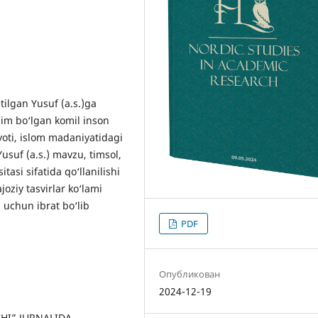
tilgan Yusuf (a.s.)ga
im bo‘lgan komil inson
yoti, islom madaniyatidagi
suf (a.s.) mavzu, timsol,
itasi sifatida qo‘llanilishi
oziy tasvirlar ko‘lami
i uchun ibrat bo‘lib
PDF
Опубликован
2024-12-19
CHI” JURNALIDA