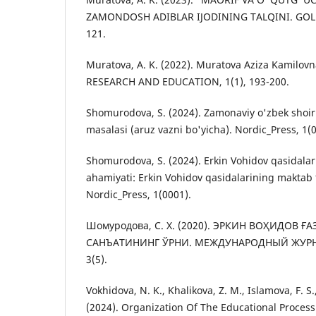
ZAMONDOSH ADIBLAR IJODINING TALQINI. GOLDE
121.
Muratova, A. K. (2022). Muratova Aziza Kamilovn
RESEARCH AND EDUCATION, 1(1), 193-200.
Shomurodova, S. (2024). Zamonaviy o'zbek shoir
masalasi (aruz vazni bo'yicha). Nordic_Press, 1(
Shomurodova, S. (2024). Erkin Vohidov qasidalar
ahamiyati: Erkin Vohidov qasidalarining maktab 
Nordic_Press, 1(0001).
Шомуродова, С. Х. (2020). ЭРКИН ВОҲИДОВ 
САНЪАТИНИНГ ЎРНИ. МЕЖДУНАРОДНЫЙ ЖУРН
3(5).
Vokhidova, N. K., Khalikova, Z. M., Islamova, F. S
(2024). Organization Of The Educational Process