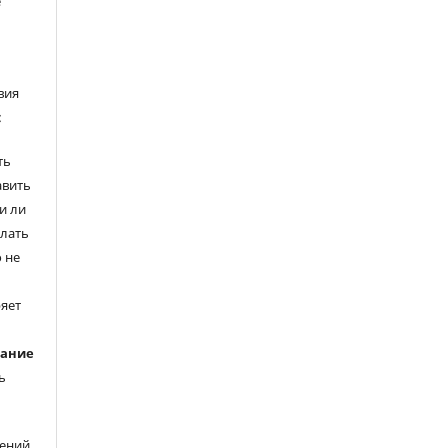
е
вия
:
ть
авить
и ли
елать
 не
ряет
вание
ь
ений.