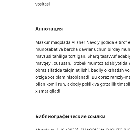
vositasi
Аннотация
Mazkur maqolada Alisher Navoiy ijodida e’tirof e
munosabat va barcha davrlar uchun birday muh
mavzusi tahlilga tortilgan. Sharq tasavvuf adabi
mavqeyi, xususan, o‘zbek mumtoz adabiyotida Yu
obraz sifatida talqin etilishi, badiiy o‘xshatish vos
o‘ziga xos olam hisoblanadi. Bu obraz ramziy-maj
bilan komil ruh, axloqiy poklik va go‘zallik timsol
xizmat qiladi.
Библиографические ссылки
Muratova, A. K. (2023). “MAORIF VA O ‘QUTG ‘U