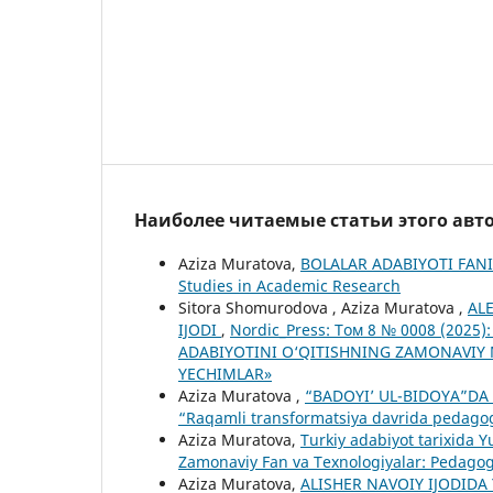
Наиболее читаемые статьи этого авто
Aziza Muratova,
BOLALAR ADABIYOTI FAN
Studies in Academic Research
Sitora Shomurodova , Aziza Muratova ,
AL
IJODI
,
Nordic_Press: Том 8 № 0008 (2025)
ADABIYOTINI O‘QITISHNING ZAMONAVIY
YECHIMLAR»
Aziza Muratova ,
“BADOYI’ UL-BIDOYA”DA
“Raqamli transformatsiya davrida pedagogik 
Aziza Muratova,
Turkiy adabiyot tarixida 
Zamonaviy Fan va Texnologiyalar: Pedagogi
Aziza Muratova,
ALISHER NAVOIY IJODIDA