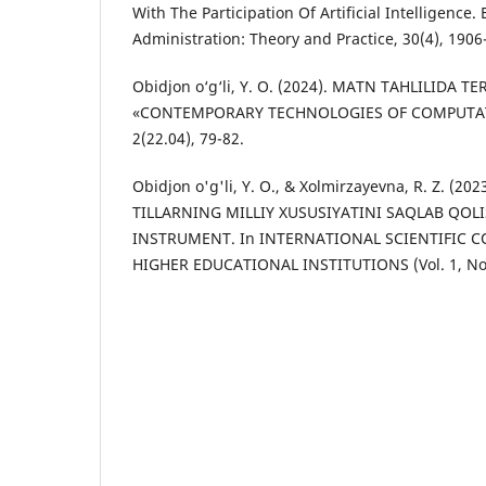
With The Participation Of Artificial Intelligence.
Administration: Theory and Practice, 30(4), 1906
Obidjon o‘g‘li, Y. O. (2024). MATN TAHLILIDA
«CONTEMPORARY TECHNOLOGIES OF COMPUTAT
2(22.04), 79-82.
Obidjon o'g'li, Y. O., & Xolmirzayevna, R. Z. (20
TILLARNING MILLIY XUSUSIYATINI SAQLAB QO
INSTRUMENT. In INTERNATIONAL SCIENTIFIC 
HIGHER EDUCATIONAL INSTITUTIONS (Vol. 1, No. 