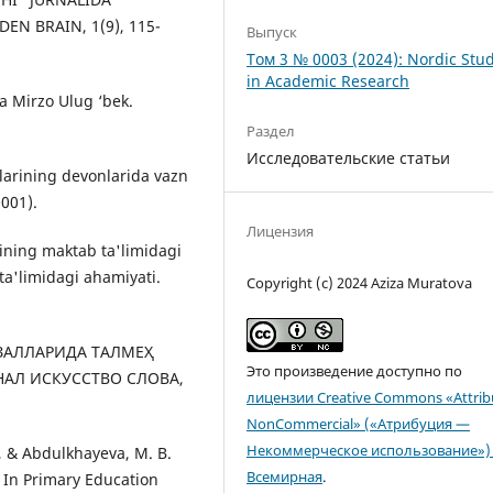
N BRAIN, 1(9), 115-
Выпуск
Том 3 № 0003 (2024): Nordic Stu
in Academic Research
a Mirzo Ulug ‘bek.
Раздел
Исследовательские статьи
larining devonlarida vazn
0001).
Лицензия
ining maktab ta'limidagi
ta'limidagi ahamiyati.
Copyright (c) 2024 Aziza Muratova
ҒАЗАЛЛАРИДА ТАЛМЕҲ
Это произведение доступно по
АЛ ИСКУССТВО СЛОВА,
лицензии Creative Commons «Attrib
NonCommercial» («Атрибуция —
Некоммерческое использование») 
., & Abdulkhayeva, M. B.
Всемирная
.
 In Primary Education