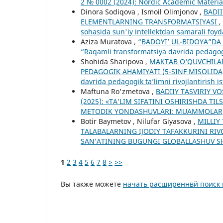
2 № 0002 (2024): Nordic Academic Materia
Dinora Sodiqova , Ismoil Olimjonov ,
BADI
ELEMENTLARNING TRANSFORMATSIYASI
,
sohasida sun'iy intellektdan samarali foy
Aziza Muratova ,
“BADOYI’ UL-BIDOYA”DA
“Raqamli transformatsiya davrida pedagogik 
Shohida Sharipova ,
MAKTAB O‘QUVCHILAR
PEDAGOGIK AHAMIYATI (5-SINF MISOLID
davrida pedagogik ta’limni rivojlantirish is
Maftuna Ro'zmetova ,
BADIIY TASVIRIY V
(2025): «TA’LIM SIFATINI OSHIRISHDA TI
METODIK YONDASHUVLARI: MUAMMOLAR,
Botir Baymetov , Nilufar Giyasova ,
MILLIY
TALABALARNING IJODIY TAFAKKURINI RIV
SAN’ATINING BUGUNGI GLOBALLASHUV SH
1
2
3
4
5
6
7
8
>
>>
Вы также можете
начать расширеннвй поиск 