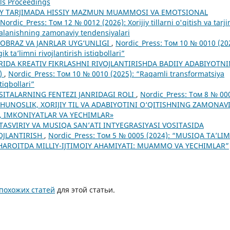
ls Proceedings
IY TARJIMADA HISSIY MAZMUN MUAMMOSI VA EMOTSIONAL
Nordic_Press: Том 12 № 0012 (2026): Xorijiy tillarni o'qitish va tarj
dalanishning zamonaviy tendensiyalari
 OBRAZ VA JANRLAR UYG‘UNLIGI
,
Nordic_Press: Том 10 № 0010 (20
ta’limni rivojlantirish istiqbollari”
IDA KREATIV FIKRLASHNI RIVOJLANTIRISHDA BADIIY ADABIYOTN
A)
,
Nordic_Press: Том 10 № 0010 (2025): “Raqamli transformatsiya
tiqbollari”
OSITALARNING FENTEZI JANRIDAGI ROLI
,
Nordic_Press: Том 8 № 00
LSHUNOSLIK, XORIJIY TIL VA ADABIYOTINI O‘QITISHNING ZAMONAV
 IMKONIYATLAR VA YECHIMLAR»
 TASVIRIY VA MUSIQA SAN’ATI INTYEGRASIYASI VOSITASIDA
OJLANTIRISH
,
Nordic_Press: Том 5 № 0005 (2024): “MUSIQA TA’LIM
AROITDA MILLIY-IJTIMOIY AHAMIYATI: MUAMMO VA YECHIMLAR”
похожих статей
для этой статьи.