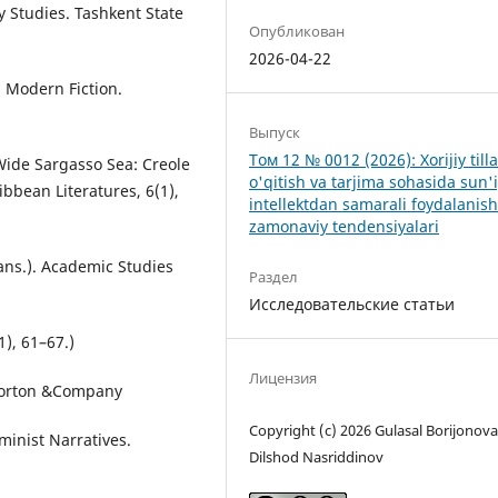
ry Studies. Tashkent State
Опубликован
2026-04-22
n Modern Fiction.
Выпуск
Том 12 № 0012 (2026): Xorijiy tilla
 Wide Sargasso Sea: Creole
o'qitish va tarjima sohasida sun'
ibbean Literatures, 6(1),
intellektdan samarali foydalanis
zamonaviy tendensiyalari
rans.). Academic Studies
Раздел
Исследовательские статьи
1), 61–67.)
Лицензия
 Norton &Company
Copyright (c) 2026 Gulasal Borijonova
eminist Narratives.
Dilshod Nasriddinov