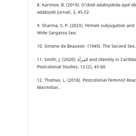
8. Karimov, B. (2019). O‘zbek adabiyotida ayol obr
adabiyoti jurnali, 3, 45-52.
9. Sharma, S. P. (2023). Female subjugation and 
Wide Sargasso Sea.
10. Simone de Beauvoir. (1949). The Second Sex.
11. Smith, J. (2020). المرأة and Identity in Caribbean Literature. Journal of
Postcolonial Studies, 12 (2), 45-60
12. Thomas, L. (2018). Postcolonial Feminist Rea
Macmillan.