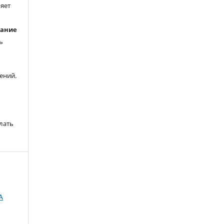
ряет
вание
ь
ений.
лать
A