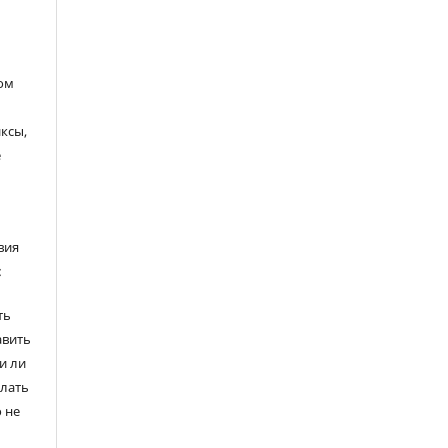
ом
ксы,
е
вия
:
ть
авить
и ли
елать
 не