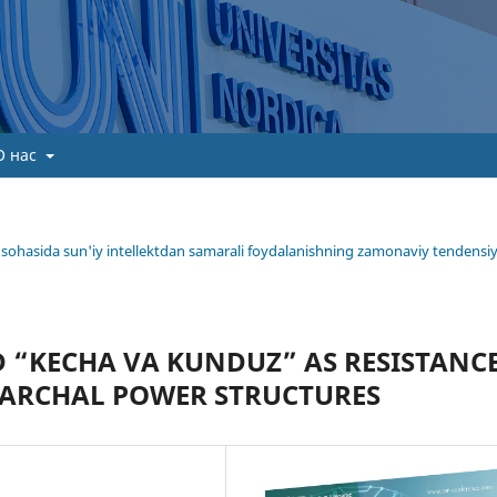
О нас
ima sohasida sun'iy intellektdan samarali foydalanishning zamonaviy tendensiy
 “KECHA VA KUNDUZ” AS RESISTANC
IARCHAL POWER STRUCTURES