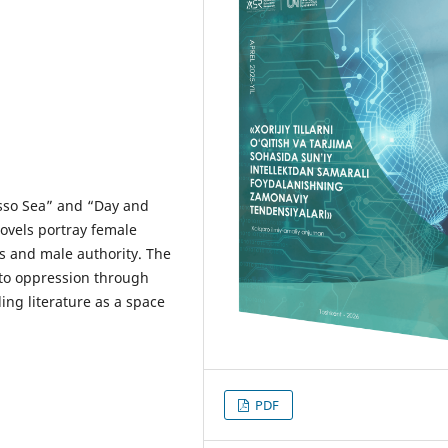
asso Sea” and “Day and
ovels portray female
es and male authority. The
 to oppression through
ling literature as a space
PDF