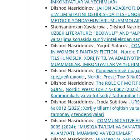
IMKONIYATLAR VA YECHIMLAR»
Dilshod Nasriddinov ,
JAHON ADABIYOTI 
«TA’LIM SIFATINI OSHIRISHDA TILSHUNOS
METODIK YONDASHUVLARI: MUAMMOLAR,
Shohsanamxon Xaydarova , Dilshod Nasrid
UZBEK LITERATURE: “BEOWULF” AND “AL
va tarjima sohasida sun'iy intellektdan s
Dilshod Nasriddinov , Yoqub Safarov ,
COM
IN WOMEN'S FANTASY FICTION
,
Nordic_P
TILSHUNOSLIK, XORIJIY TIL VA ADABIYO
MUAMMOLAR, IMKONIYATLAR VA YECHIM
Dilshod Nasriddinov,
Современный подход
средней школе
,
Nordic_Press: Том 3 № 0
Dilshod Nasriddinov,
The ROLE OF MOTIF 
GUIN
,
Nordic_Press: Том 7 № 0007 (2025):
Kommunikatsiya va Iqtisodiy Tadqiqotlar J
Dilshod Nasriddinov , Iroda Sobitova ,
URS
№ 0012 (2026): Xorijiy tillarni o'qitish va
zamonaviy tendensiyalari
Dilshod Nasriddinov ,
COMMUNICATIVE AP
0005 (2024): “MUSIQA TA’LIMI VA SAN’A
AHAMIYATI: MUAMMO VA YECHIMLAR”
Dilshod Nasriddinov,
HISTORICAL GENESI