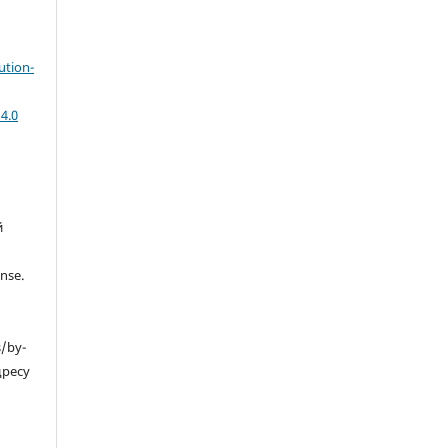
ution-
4.0
й
nse.
s/by-
дресу