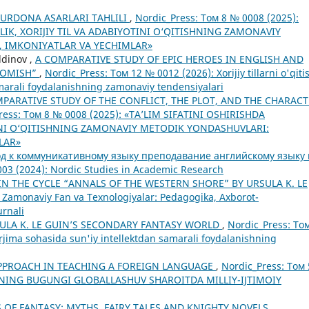
DURDONA ASARLARI TAHLILI
,
Nordic_Press: Том 8 № 0008 (2025):
LIK, XORIJIY TIL VA ADABIYOTINI O‘QITISHNING ZAMONAVIY
 IMKONIYATLAR VA YECHIMLAR»
dinov ,
A COMPARATIVE STUDY OF EPIC HEROES IN ENGLISH AND
POMISH”
,
Nordic_Press: Том 12 № 0012 (2026): Xorijiy tillarni o'qiti
amarali foydalanishning zamonaviy tendensiyalari
PARATIVE STUDY OF THE CONFLICT, THE PLOT, AND THE CHARAC
ress: Том 8 № 0008 (2025): «TA’LIM SIFATINI OSHIRISHDA
TINI O‘QITISHNING ZAMONAVIY METODIK YONDASHUVLARI:
LAR»
 к коммуникативному языку преподавание английскому языку 
003 (2024): Nordic Studies in Academic Research
IN THE CYCLE “ANNALS OF THE WESTERN SHORE” BY URSULA K. LE
 Zamonaviy Fan va Texnologiyalar: Pedagogika, Axborot-
urnali
ULA K. LE GUIN’S SECONDARY FANTASY WORLD
,
Nordic_Press: То
 tarjima sohasida sun'iy intellektdan samarali foydalanishning
PROACH IN TEACHING A FOREIGN LANGUAGE
,
Nordic_Press: Том
TINING BUGUNGI GLOBALLASHUV SHAROITDA MILLIY-IJTIMOIY
S OF FANTASY: MYTHS, FAIRY TALES AND KNIGHTY NOVELS
,