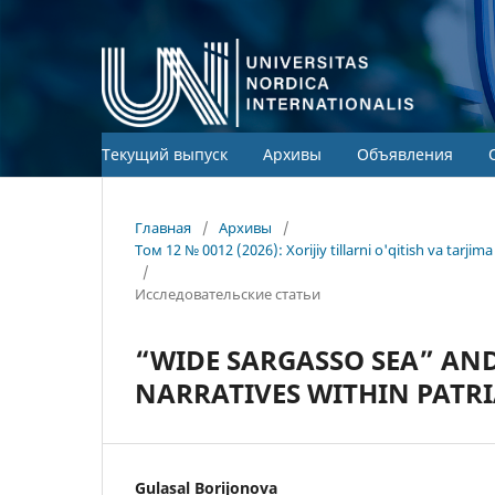
Текущий выпуск
Архивы
Объявления
Главная
/
Архивы
/
Том 12 № 0012 (2026): Xorijiy tillarni o'qitish va tarj
/
Исследовательские статьи
“WIDE SARGASSO SEA” AND
NARRATIVES WITHIN PATR
Gulasal Borijonova