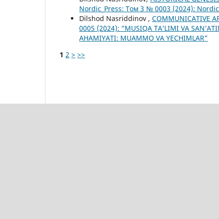
Nordic_Press: Том 3 № 0003 (2024): Nordi
Dilshod Nasriddinov ,
COMMUNICATIVE AP
0005 (2024): “MUSIQA TA’LIMI VA SAN’A
AHAMIYATI: MUAMMO VA YECHIMLAR”
1
2
>
>>