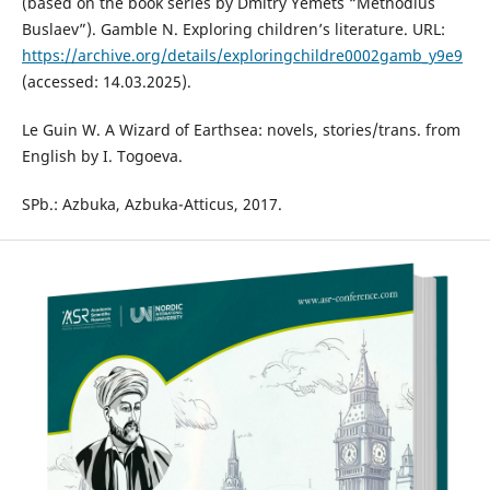
(based on the book series by Dmitry Yemets “Methodius
Buslaev”). Gamble N. Exploring children’s literature. URL:
https://archive.org/details/exploringchildre0002gamb_y9e9
(accessed: 14.03.2025).
Le Guin W. A Wizard of Earthsea: novels, stories/trans. from
English by I. Togoeva.
SPb.: Azbuka, Azbuka-Atticus, 2017.