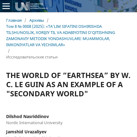
Главная
/
Архивы
/
Том 8 № 0008 (2025): «TA’LIM SIFATINI OSHIRISHDA
TILSHUNOSLIK, XORIJIY TIL VA ADABIYOTINI O‘QITISHNING
ZAMONAVIY METODIK YONDASHUVLARI: MUAMMOLAR,
IMKONIYATLAR VA YECHIMLAR»
/
Исследовательские статьи
THE WORLD OF “EARTHSEA” BY W.
C. LE GUIN AS AN EXAMPLE OF A
"SECONDARY WORLD"
Dilshod Nasriddinov
Nordic International University
Jamshid Urazaliyev