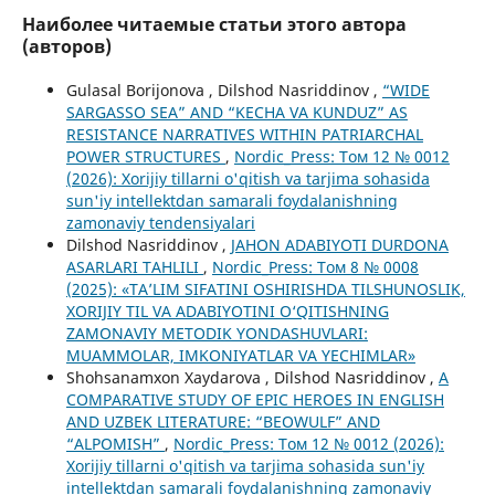
Наиболее читаемые статьи этого автора
(авторов)
Gulasal Borijonova , Dilshod Nasriddinov ,
“WIDE
SARGASSO SEA” AND “KECHA VA KUNDUZ” AS
RESISTANCE NARRATIVES WITHIN PATRIARCHAL
POWER STRUCTURES
,
Nordic_Press: Том 12 № 0012
(2026): Xorijiy tillarni o'qitish va tarjima sohasida
sun'iy intellektdan samarali foydalanishning
zamonaviy tendensiyalari
Dilshod Nasriddinov ,
JAHON ADABIYOTI DURDONA
ASARLARI TAHLILI
,
Nordic_Press: Том 8 № 0008
(2025): «TA’LIM SIFATINI OSHIRISHDA TILSHUNOSLIK,
XORIJIY TIL VA ADABIYOTINI O‘QITISHNING
ZAMONAVIY METODIK YONDASHUVLARI:
MUAMMOLAR, IMKONIYATLAR VA YECHIMLAR»
Shohsanamxon Xaydarova , Dilshod Nasriddinov ,
A
COMPARATIVE STUDY OF EPIC HEROES IN ENGLISH
AND UZBEK LITERATURE: “BEOWULF” AND
“ALPOMISH”
,
Nordic_Press: Том 12 № 0012 (2026):
Xorijiy tillarni o'qitish va tarjima sohasida sun'iy
intellektdan samarali foydalanishning zamonaviy