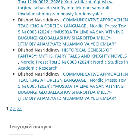
Том 12 № 0012 (2026): Xorijiy tillarni o'qitish va
tarjima sohasida sun'iy intellektdan samarali
foydalanishning zamonaviy tendensiyalari
Dilshod Nasriddinov ,
COMMUNICATIVE APPROACH IN
TEACHING A FOREIGN LANGUAGE
,
Nordic_Press: Том
5 № 0005 (2024): “MUSIQA TA’LIMI VA SAN’ATINING
BUGUNGI GLOBALLASHUV SHAROITDA MILLIY-
IJTIMOIY AHAMIYATI: MUAMMO VA YECHIMLAR”
Dilshod Nasriddinov,
HISTORICAL GENESIS OF
FANTASY: MYTHS, FAIRY TALES AND KNIGHTY NOVELS
,
Nordic_Press: Том 3 № 0003 (2024): Nordic Studies in
Academic Research
Dilshod Nasriddinov ,
COMMUNICATIVE APPROACH IN
TEACHING A FOREIGN LANGUAGE
,
Nordic_Press: Том
5 № 0005 (2024): “MUSIQA TA’LIMI VA SAN’ATINING
BUGUNGI GLOBALLASHUV SHAROITDA MILLIY-
IJTIMOIY AHAMIYATI: MUAMMO VA YECHIMLAR”
1
2
>
>>
Текущий выпуск