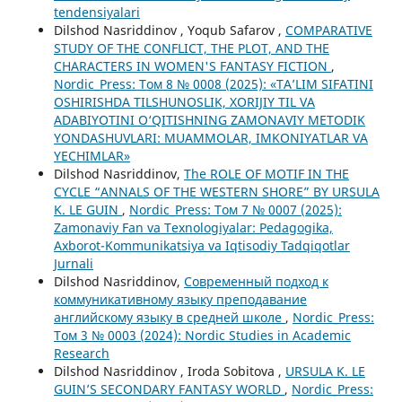
tendensiyalari
Dilshod Nasriddinov , Yoqub Safarov ,
COMPARATIVE
STUDY OF THE CONFLICT, THE PLOT, AND THE
CHARACTERS IN WOMEN'S FANTASY FICTION
,
Nordic_Press: Том 8 № 0008 (2025): «TA’LIM SIFATINI
OSHIRISHDA TILSHUNOSLIK, XORIJIY TIL VA
ADABIYOTINI O‘QITISHNING ZAMONAVIY METODIK
YONDASHUVLARI: MUAMMOLAR, IMKONIYATLAR VA
YECHIMLAR»
Dilshod Nasriddinov,
The ROLE OF MOTIF IN THE
CYCLE “ANNALS OF THE WESTERN SHORE” BY URSULA
K. LE GUIN
,
Nordic_Press: Том 7 № 0007 (2025):
Zamonaviy Fan va Texnologiyalar: Pedagogika,
Axborot-Kommunikatsiya va Iqtisodiy Tadqiqotlar
Jurnali
Dilshod Nasriddinov,
Современный подход к
коммуникативному языку преподавание
английскому языку в средней школе
,
Nordic_Press:
Том 3 № 0003 (2024): Nordic Studies in Academic
Research
Dilshod Nasriddinov , Iroda Sobitova ,
URSULA K. LE
GUIN’S SECONDARY FANTASY WORLD
,
Nordic_Press: