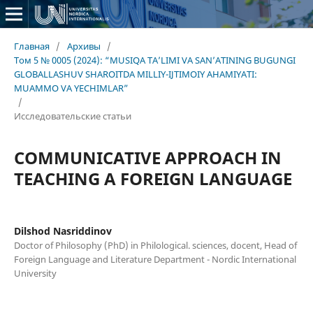
Главная
/
Архивы
/
Том 5 № 0005 (2024): “MUSIQA TA’LIMI VA SAN’ATINING BUGUNGI
GLOBALLASHUV SHAROITDA MILLIY-IJTIMOIY AHAMIYATI:
MUAMMO VA YECHIMLAR”
/
Исследовательские статьи
COMMUNICATIVE APPROACH IN
TEACHING A FOREIGN LANGUAGE
Dilshod Nasriddinov
Doctor of Philosophy (PhD) in Philological. sciences, docent, Head of
Foreign Language and Literature Department - Nordic International
University