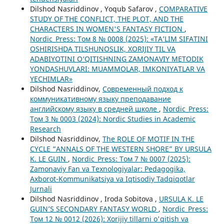
Dilshod Nasriddinov , Yoqub Safarov ,
COMPARATIVE
STUDY OF THE CONFLICT, THE PLOT, AND THE
CHARACTERS IN WOMEN'S FANTASY FICTION
,
Nordic_Press: Том 8 № 0008 (2025): «TA’LIM SIFATINI
OSHIRISHDA TILSHUNOSLIK, XORIJIY TIL VA
ADABIYOTINI O‘QITISHNING ZAMONAVIY METODIK
YONDASHUVLARI: MUAMMOLAR, IMKONIYATLAR VA
YECHIMLAR»
Dilshod Nasriddinov,
Современный подход к
коммуникативному языку преподавание
английскому языку в средней школе
,
Nordic_Press:
Том 3 № 0003 (2024): Nordic Studies in Academic
Research
Dilshod Nasriddinov,
The ROLE OF MOTIF IN THE
CYCLE “ANNALS OF THE WESTERN SHORE” BY URSULA
K. LE GUIN
,
Nordic_Press: Том 7 № 0007 (2025):
Zamonaviy Fan va Texnologiyalar: Pedagogika,
Axborot-Kommunikatsiya va Iqtisodiy Tadqiqotlar
Jurnali
Dilshod Nasriddinov , Iroda Sobitova ,
URSULA K. LE
GUIN’S SECONDARY FANTASY WORLD
,
Nordic_Press:
Том 12 № 0012 (2026): Xorijiy tillarni o'qitish va