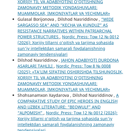
XORIJIY TIL VA ADABIYOTINI O‘QITISHNING
ZAMONAVIY METODIK YONDASHUVLARI:
MUAMMOLAR, IMKONIYATLAR VA YECHIMLAR»
Gulasal Borijonova , Dilshod Nasriddinov ,
“WIDE
SARGASSO SEA” AND “KECHA VA KUNDUZ” AS
RESISTANCE NARRATIVES WITHIN PATRIARCHAL
POWER STRUCTURES
,
Nordic_Press: Том 12 № 0012
(2026): Xorijiy tillarni o'qitish va tarjima sohasida
sun'iy intellektdan samarali foydalanishning
zamonaviy tendensiyalari
Dilshod Nasriddinov ,
JAHON ADABIYOTI DURDONA
ASARLARI TAHLILI
,
Nordic_Press: Том 8 № 0008
(2025): «TA’LIM SIFATINI OSHIRISHDA TILSHUNOSLIK,
XORIJIY TIL VA ADABIYOTINI O‘QITISHNING
ZAMONAVIY METODIK YONDASHUVLARI:
MUAMMOLAR, IMKONIYATLAR VA YECHIMLAR»
Shohsanamxon Xaydarova , Dilshod Nasriddinov ,
A
COMPARATIVE STUDY OF EPIC HEROES IN ENGLISH
AND UZBEK LITERATURE: “BEOWULF” AND
“ALPOMISH”
,
Nordic_Press: Том 12 № 0012 (2026):
Xorijiy tillarni o'qitish va tarjima sohasida sun'iy
intellektdan samarali foydalanishning zamonaviy
tendensiyalari