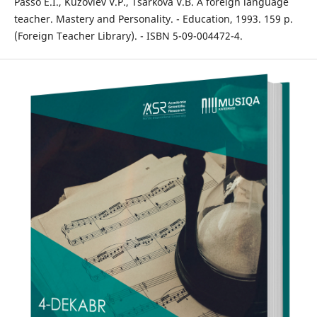
Passo E.I., Kuzovlev V.P., Tsarkova V.B. A foreign language
teacher. Mastery and Personality. - Education, 1993. 159 p.
(Foreign Teacher Library). - ISBN 5-09-004472-4.