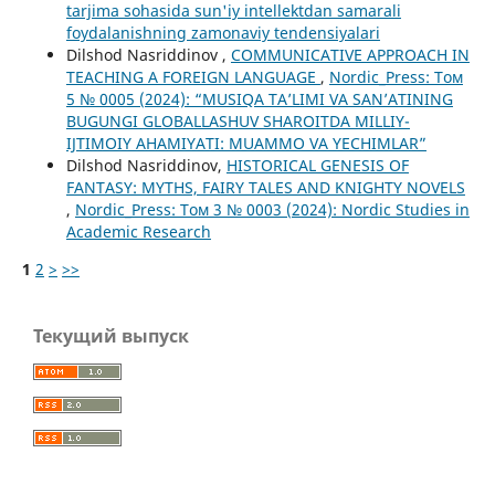
tarjima sohasida sun'iy intellektdan samarali
foydalanishning zamonaviy tendensiyalari
Dilshod Nasriddinov ,
COMMUNICATIVE APPROACH IN
TEACHING A FOREIGN LANGUAGE
,
Nordic_Press: Том
5 № 0005 (2024): “MUSIQA TA’LIMI VA SAN’ATINING
BUGUNGI GLOBALLASHUV SHAROITDA MILLIY-
IJTIMOIY AHAMIYATI: MUAMMO VA YECHIMLAR”
Dilshod Nasriddinov,
HISTORICAL GENESIS OF
FANTASY: MYTHS, FAIRY TALES AND KNIGHTY NOVELS
,
Nordic_Press: Том 3 № 0003 (2024): Nordic Studies in
Academic Research
1
2
>
>>
Текущий выпуск