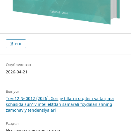
PDF
Опубликован
2026-04-21
Выпуск
Том 12 № 0012 (2026): Xorijiy tillarni o'qitish va tarjima
sohasida sun'iy intellektdan samarali foydalanishning
zamonaviy tendensiyalari
Раздел
Исследовательские статьи