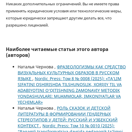
Никаких дополнительных ограничений. Вы не имеете права
применять юридические условия или технологические меры,
которые юридически запрещают другим делать все, что
разрешено лицензией.
Наиболее читаемые статьи этого автора
(авторов)
Наталья Чернова ,
ФРАЗЕОЛОГИЗМЫ КАК СРЕДСТВО
ВИЗУАЛЬНЫХ КУЛЬТУРНЫХ ОБРАЗОВ В РУССКОМ
ЯЗЫКЕ
,
Nordic_Press: Том 8 № 0008 (2025): «TA’LIM
SIFATINI OSHIRISHDA TILSHUNOSLIK, XORIJIY TIL VA
ADABIYOTINI O‘QITISHNING ZAMONAVIY METODIK
YONDASHUVLARI: MUAMMOLAR, IMKONIYATLAR VA
YECHIMLAR»
Наталья Чернова ,
РОЛЬ СКАЗОК И ДЕТСКОЙ
ЛИТЕРАТУРЫ В ФОРМИРОВАНИИ ГЕНДЕРНЫХ
СТЕРЕОТИПОВ У ДЕТЕЙ: РУССКИЙ И УЗБЕКСКИЙ
КОНТЕКСТ
,
Nordic_Press: Том 10 № 0010 (2025):
“Raqamli transformatsiya davrida pedagogik ta’limni