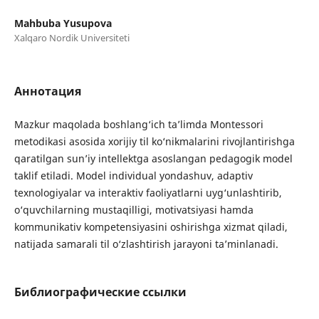
Mahbuba Yusupova
Xalqaro Nordik Universiteti
Аннотация
Mazkur maqolada boshlang‘ich ta’limda Montessori
metodikasi asosida xorijiy til ko‘nikmalarini rivojlantirishga
qaratilgan sun’iy intellektga asoslangan pedagogik model
taklif etiladi. Model individual yondashuv, adaptiv
texnologiyalar va interaktiv faoliyatlarni uyg‘unlashtirib,
o‘quvchilarning mustaqilligi, motivatsiyasi hamda
kommunikativ kompetensiyasini oshirishga xizmat qiladi,
natijada samarali til o‘zlashtirish jarayoni ta’minlanadi.
Библиографические ссылки