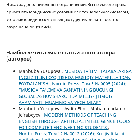
Никаких дополнительных ограничений. Вы не имеете права
применять юридические условия или технологические меры,
которые юридически запрещают другим делать все, что
разрешено лицензией.
Наиболее читаемые статьи этого автора
(авторов)
Mahbuba Yusupova ,
MUSIQA TA’LIMI TALABALARIGA
INGLIZ TILINI O‘QITISHDA MUSIQIY MATERILLARDAN
FOYDALANISH
,
Nordic_Press: Том 5 № 0005 (2024):
“MUSIQA TA’LIMI VA SAN’ATINING BUGUNGI
GLOBALLASHUV SHAROITDA MILLIY-IJTIMOIY
AHAMIYATI: MUAMMO VA YECHIMLAR”
Mahbuba Yusupova , Aydin Elmi , Muhammadamin
Jo’raboyev ,
MODERN METHODS OF TEACHING
ENGLISH THROUGH ARTIFICIAL INTELLIGENCE TOOLS
FOR COMPUTER ENGINEERING STUDENTS
,
Nordic_Press: Том 12 № 0012 (2026): Xorijiy tillarni
o'qitish va tarjima sohasida sun'iy intellektdan