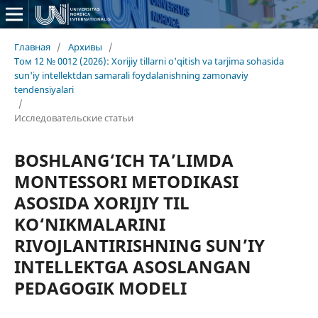
Главная
/
Архивы
/
Том 12 № 0012 (2026): Xorijiy tillarni o'qitish va tarjima sohasida
sun'iy intellektdan samarali foydalanishning zamonaviy
tendensiyalari
/
Исследовательские статьи
BOSHLANG‘ICH TA’LIMDA
MONTESSORI METODIKASI
ASOSIDA XORIJIY TIL
KO‘NIKMALARINI
RIVOJLANTIRISHNING SUN’IY
INTELLEKTGA ASOSLANGAN
PEDAGOGIK MODELI