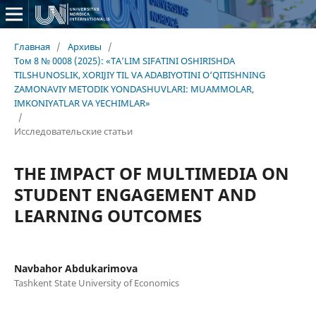
Главная
/
Архивы
/
Том 8 № 0008 (2025): «TA’LIM SIFATINI OSHIRISHDA
TILSHUNOSLIK, XORIJIY TIL VA ADABIYOTINI O‘QITISHNING
ZAMONAVIY METODIK YONDASHUVLARI: MUAMMOLAR,
IMKONIYATLAR VA YECHIMLAR»
/
Исследовательские статьи
THE IMPACT OF MULTIMEDIA ON
STUDENT ENGAGEMENT AND
LEARNING OUTCOMES
Navbahor Abdukarimova
Tashkent State University of Economics