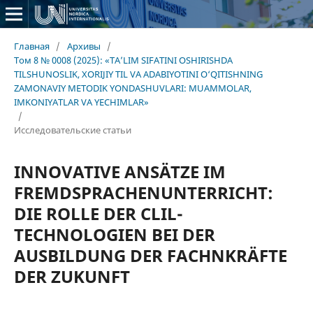
Главная
/
Архивы
/
Том 8 № 0008 (2025): «TA’LIM SIFATINI OSHIRISHDA
TILSHUNOSLIK, XORIJIY TIL VA ADABIYOTINI O‘QITISHNING
ZAMONAVIY METODIK YONDASHUVLARI: MUAMMOLAR,
IMKONIYATLAR VA YECHIMLAR»
/
Исследовательские статьи
INNOVATIVE ANSÄTZE IM
FREMDSPRACHENUNTERRICHT:
DIE ROLLE DER CLIL-
TECHNOLOGIEN BEI DER
AUSBILDUNG DER FACHNKRÄFTE
DER ZUKUNFT