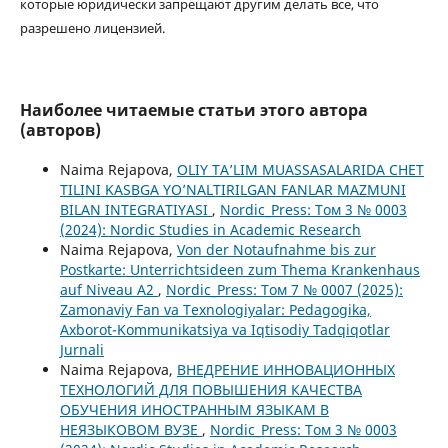
которые юридически запрещают другим делать все, что
разрешено лицензией.
Наиболее читаемые статьи этого автора
(авторов)
Naima Rejapova,
OLIY TA’LIM MUASSASALARIDA CHET
TILINI KASBGA YO’NALTIRILGAN FANLAR MAZMUNI
BILAN INTEGRATIYASI
,
Nordic_Press: Том 3 № 0003
(2024): Nordic Studies in Academic Research
Naima Rejapova,
Von der Notaufnahme bis zur
Postkarte: Unterrichtsideen zum Thema Krankenhaus
auf Niveau A2
,
Nordic_Press: Том 7 № 0007 (2025):
Zamonaviy Fan va Texnologiyalar: Pedagogika,
Axborot-Kommunikatsiya va Iqtisodiy Tadqiqotlar
Jurnali
Naima Rejapova,
ВНЕДРЕНИЕ ИННОВАЦИОННЫХ
ТЕХНОЛОГИЙ ДЛЯ ПОВЫШЕНИЯ КАЧЕСТВА
ОБУЧЕНИЯ ИНОСТРАННЫМ ЯЗЫКАМ В
НЕЯЗЫКОВОМ ВУЗЕ
,
Nordic_Press: Том 3 № 0003