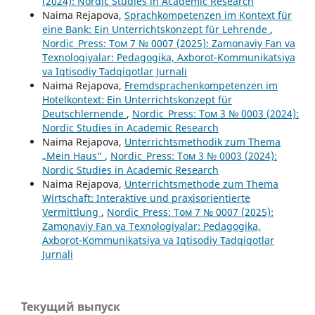
(2024): Nordic Studies in Academic Research
Naima Rejapova,
Sprachkompetenzen im Kontext für
eine Bank: Ein Unterrichtskonzept für Lehrende
,
Nordic_Press: Том 7 № 0007 (2025): Zamonaviy Fan va
Texnologiyalar: Pedagogika, Axborot-Kommunikatsiya
va Iqtisodiy Tadqiqotlar Jurnali
Naima Rejapova,
Fremdsprachenkompetenzen im
Hotelkontext: Ein Unterrichtskonzept für
Deutschlernende
,
Nordic_Press: Том 3 № 0003 (2024):
Nordic Studies in Academic Research
Naima Rejapova,
Unterrichtsmethodik zum Thema
„Mein Haus“
,
Nordic_Press: Том 3 № 0003 (2024):
Nordic Studies in Academic Research
Naima Rejapova,
Unterrichtsmethode zum Thema
Wirtschaft: Interaktive und praxisorientierte
Vermittlung
,
Nordic_Press: Том 7 № 0007 (2025):
Zamonaviy Fan va Texnologiyalar: Pedagogika,
Axborot-Kommunikatsiya va Iqtisodiy Tadqiqotlar
Jurnali
Текущий выпуск