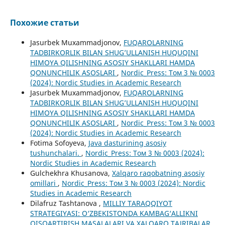
Похожие статьи
Jasurbek Muxammadjonov,
FUQAROLARNING
TADBIRKORLIK BILAN SHUG’ULLANISH HUQUQINI
HIMOYA QILISHNING ASOSIY SHAKLLARI HAMDA
QONUNCHILIK ASOSLARI
,
Nordic_Press: Том 3 № 0003
(2024): Nordic Studies in Academic Research
Jasurbek Muxammadjonov,
FUQAROLARNING
TADBIRKORLIK BILAN SHUG’ULLANISH HUQUQINI
HIMOYA QILISHNING ASOSIY SHAKLLARI HAMDA
QONUNCHILIK ASOSLARI
,
Nordic_Press: Том 3 № 0003
(2024): Nordic Studies in Academic Research
Fotima Sofoyeva,
Java dasturining asosiy
tushunchalari.
,
Nordic_Press: Том 3 № 0003 (2024):
Nordic Studies in Academic Research
Gulchekhra Khusanova,
Xalqaro raqobatning asosiy
omillari
,
Nordic_Press: Том 3 № 0003 (2024): Nordic
Studies in Academic Research
Dilafruz Tashtanova ,
MILLIY TARAQQIYOT
STRATEGIYASI: O‘ZBEKISTONDA KAMBAG‘ALLIKNI
QISQARTIRISH MASALALARI VA XALQARO TAJRIBALAR