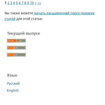
1
2
3
4
5
6
7
8
9
10
>
>>
Вы также можете
начать расширеннвй поиск похожих
статей
для этой статьи.
Текущий выпуск
Язык
Русский
English