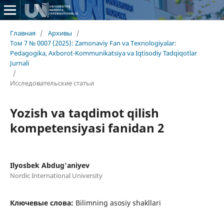
Главная
/
Архивы
/
Том 7 № 0007 (2025): Zamonaviy Fan va Texnologiyalar:
Pedagogika, Axborot-Kommunikatsiya va Iqtisodiy Tadqiqotlar
Jurnali
/
Исследовательские статьи
Yozish va taqdimot qilish
kompetensiyasi fanidan 2
Ilyosbek Abdug'aniyev
Nordic International University
Ключевые слова:
Bilimning asosiy shakllari