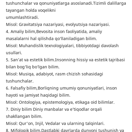
tushunchalar va qonuniyatlarga asoslanadi.Tizimli dalillarga
tayangan holda voqelikni
umumlashtiradi.
Misol: Gravitatsiya nazariyasi, evolyutsiya nazariyasi.
4. Amaliy bilim,Bevosita inson faoliyatida, amaliy
masalalarni hal qilishda qo‘llaniladigan bilim.
Misol: Muhandislik texnologiyalari, tibbiyotdagi davolash
usullari.
5. San’at va estetik bilim.Insonning hissiy va estetik tajribasi
bilan bog‘liq bo‘lgan bilim.
Misol: Musiqa, adabiyot, rasm chizish sohasidagi
tushunchalar.
6. Falsafiy bilim,Borliqning umumiy qonuniyatlari, inson
hayoti va jamiyat haqidagi bilim.
Misol: Ontologiya, epistemologiya, etikaga oid bilimlar.
7. Diniy bilim Diniy manbalar va e’tiqodlar orqali
shakllangan bilim.
Misol: Qur'on, Injil, Vedalar va ularning talqinlari.
8. Mifologik bilim.Dastlabki davrlarda dunyoni tushunish va