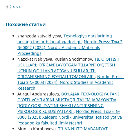
1
2
>
>>
Похожие статьи
shahzoda satvaldiyeva,
Texnologiya darslarining
boshqa fanlar bilan aloqadorligi
,
Nordic_Press: Том 2
№ 0002 (2024): Nordic Academic Materials
Proceedings
Nazokat Nabiyeva, Ruslan Shodmonov,
TIL O’QITISH
USULLARI; O’RGANILAYOTGAN TILLARNI O’QITISH
UCHUN QO’LLANILADIGAN USULLAR, TIL
O’RGANISHNING FOYDALI TOMONLARI
,
Nordic_Press:
Том 3 № 0003 (2024): Nordic Studies in Academic
Research
Atirgul Abdurasulova,
BO‘LAJAK TEXNOLOGIYA FANI
O’QITUVCHILARINI MUSTAQIL TA’LIM JARAYONIDA
IJODIY QOBILIYATINI SHAKLLANTIRISHNING
PSIXOLOGIK XUSUSIYATLARI
,
Nordic_Press: Том 6 №
0006 (2025): Xalqaro Nordik universiteti Iqtisodiyot va
Pedagogika fakulteti Ilmiy Nashri
Munisa Karabayeva,
TIL VA NUTQ MADANIYAT