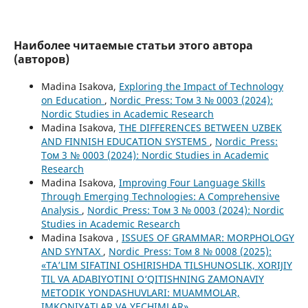
Наиболее читаемые статьи этого автора
(авторов)
Madina Isakova,
Exploring the Impact of Technology
on Education
,
Nordic_Press: Том 3 № 0003 (2024):
Nordic Studies in Academic Research
Madina Isakova,
THE DIFFERENCES BETWEEN UZBEK
AND FINNISH EDUCATION SYSTEMS
,
Nordic_Press:
Том 3 № 0003 (2024): Nordic Studies in Academic
Research
Madina Isakova,
Improving Four Language Skills
Through Emerging Technologies: A Comprehensive
Analysis
,
Nordic_Press: Том 3 № 0003 (2024): Nordic
Studies in Academic Research
Madina Isakova ,
ISSUES OF GRAMMAR: MORPHOLOGY
AND SYNTAX
,
Nordic_Press: Том 8 № 0008 (2025):
«TA’LIM SIFATINI OSHIRISHDA TILSHUNOSLIK, XORIJIY
TIL VA ADABIYOTINI O‘QITISHNING ZAMONAVIY
METODIK YONDASHUVLARI: MUAMMOLAR,
IMKONIYATLAR VA YECHIMLAR»