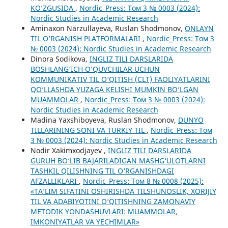
KO’ZGUSIDA
,
Nordic_Press: Том 3 № 0003 (2024):
Nordic Studies in Academic Research
Aminaxon Narzullayeva, Ruslan Shodmonov,
ONLAYN
TIL O’RGANISH PLATFORMALARI
,
Nordic_Press: Том 3
№ 0003 (2024): Nordic Studies in Academic Research
Dinora Sodikova,
INGLIZ TILI DARSLARIDA
BOSHLANG‘ICH O‘QUVCHILAR UCHUN
KOMMUNIKATIV TIL O‘QITISH (CLT) FAOLIYATLARINI
QO‘LLASHDA YUZAGA KELISHI MUMKIN BO‘LGAN
MUAMMOLAR
,
Nordic_Press: Том 3 № 0003 (2024):
Nordic Studies in Academic Research
Madina Yaxshiboyeva, Ruslan Shodmonov,
DUNYO
TILLARINING SONI VA TURKIY TIL
,
Nordic_Press: Том
3 № 0003 (2024): Nordic Studies in Academic Research
Nodir Xakimxodjayev ,
INGLIZ TILI DARSLARIDA
GURUH BO‘LIB BAJARILADIGAN MASHG‘ULOTLARNI
TASHKIL QILISHNING TIL O‘RGANISHDAGI
AFZALLIKLARI
,
Nordic_Press: Том 8 № 0008 (2025):
«TA’LIM SIFATINI OSHIRISHDA TILSHUNOSLIK, XORIJIY
TIL VA ADABIYOTINI O‘QITISHNING ZAMONAVIY
METODIK YONDASHUVLARI: MUAMMOLAR,
IMKONIYATLAR VA YECHIMLAR»