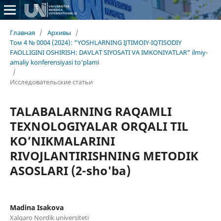
Главная
/
Архивы
/
Том 4 № 0004 (2024): "YOSHLARNING IJTIMOIY-IQTISODIY
FAOLLIGINI OSHIRISH: DAVLAT SIYOSATI VA IMKONIYATLAR" ilmiy-
amaliy konferensiyasi to‘plami
/
Исследовательские статьи
TALABALARNING RAQAMLI
TEXNOLOGIYALAR ORQALI TIL
KO’NIKMALARINI
RIVOJLANTIRISHNING METODIK
ASOSLARI (2-sho'ba)
Madina Isakova
Xalqaro Nordik universiteti