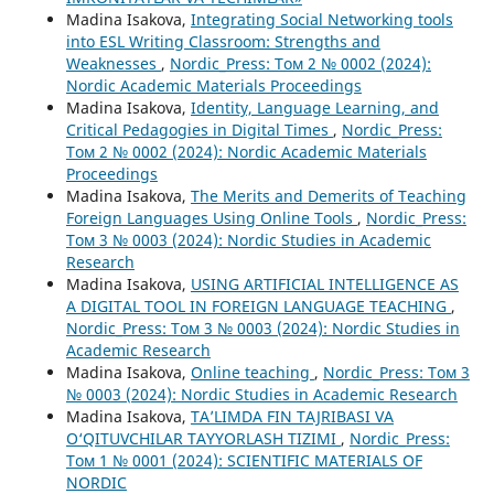
Madina Isakova,
Integrating Social Networking tools
into ESL Writing Classroom: Strengths and
Weaknesses
,
Nordic_Press: Том 2 № 0002 (2024):
Nordic Academic Materials Proceedings
Madina Isakova,
Identity, Language Learning, and
Critical Pedagogies in Digital Times
,
Nordic_Press:
Том 2 № 0002 (2024): Nordic Academic Materials
Proceedings
Madina Isakova,
The Merits and Demerits of Teaching
Foreign Languages Using Online Tools
,
Nordic_Press:
Том 3 № 0003 (2024): Nordic Studies in Academic
Research
Madina Isakova,
USING ARTIFICIAL INTELLIGENCE AS
A DIGITAL TOOL IN FOREIGN LANGUAGE TEACHING
,
Nordic_Press: Том 3 № 0003 (2024): Nordic Studies in
Academic Research
Madina Isakova,
Online teaching
,
Nordic_Press: Том 3
№ 0003 (2024): Nordic Studies in Academic Research
Madina Isakova,
TA’LIMDA FIN TAJRIBASI VA
O‘QITUVCHILAR TAYYORLASH TIZIMI
,
Nordic_Press:
Том 1 № 0001 (2024): SCIENTIFIC MATERIALS OF
NORDIC