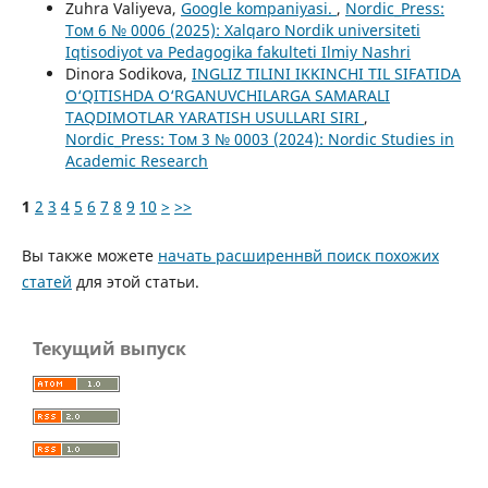
Zuhra Valiyeva,
Google kompaniyasi.
,
Nordic_Press:
Том 6 № 0006 (2025): Xalqaro Nordik universiteti
Iqtisodiyot va Pedagogika fakulteti Ilmiy Nashri
Dinora Sodikova,
INGLIZ TILINI IKKINCHI TIL SIFATIDA
O‘QITISHDA O‘RGANUVCHILARGA SAMARALI
TAQDIMOTLAR YARATISH USULLARI SIRI
,
Nordic_Press: Том 3 № 0003 (2024): Nordic Studies in
Academic Research
1
2
3
4
5
6
7
8
9
10
>
>>
Вы также можете
начать расширеннвй поиск похожих
статей
для этой статьи.
Текущий выпуск