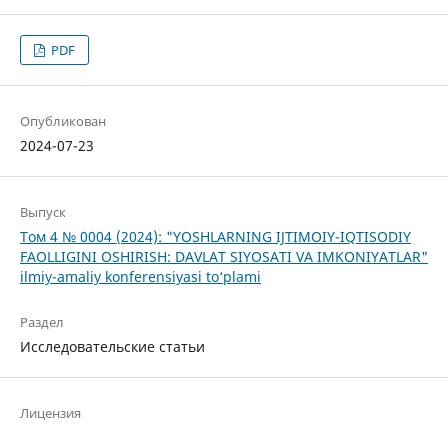
PDF
Опубликован
2024-07-23
Выпуск
Том 4 № 0004 (2024): "YOSHLARNING IJTIMOIY-IQTISODIY
FAOLLIGINI OSHIRISH: DAVLAT SIYOSATI VA IMKONIYATLAR"
ilmiy-amaliy konferensiyasi to‘plami
Раздел
Исследовательские статьи
Лицензия