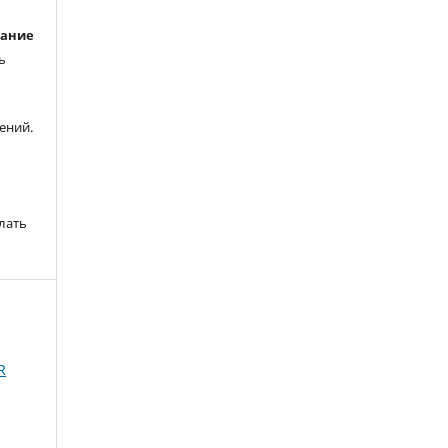
вание
ь
ений.
лать
R