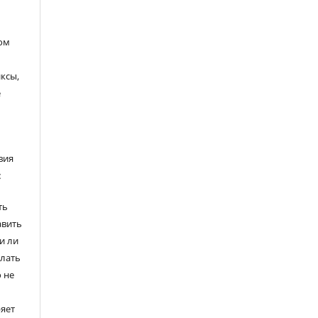
ом
ксы,
е
вия
:
ть
авить
и ли
елать
 не
ряет