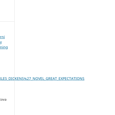
rni
iy
hning
HARLES_DICKENS%27_NOVEL_GREAT_EXPECTATIONS
tova