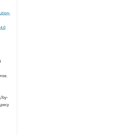
ution-
4.0
й
nse.
s/by-
дресу