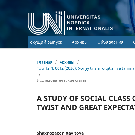
Текущий выпуск
Архивы
Объявления
Главная
/
Архивы
/
Том 12 № 0012 (2026): Xorijiy tillarni o'qitish va tarj
/
Исследовательские статьи
A STUDY OF SOCIAL CLASS 
TWIST AND GREAT EXPECT
Shaxnozaxon Xayitova