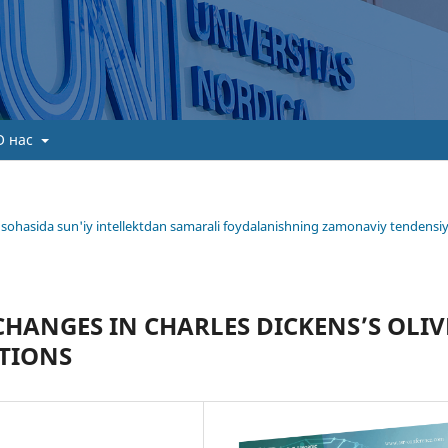
О нас
ima sohasida sun'iy intellektdan samarali foydalanishning zamonaviy tendensiy
CHANGES IN CHARLES DICKENS’S OLIV
ATIONS