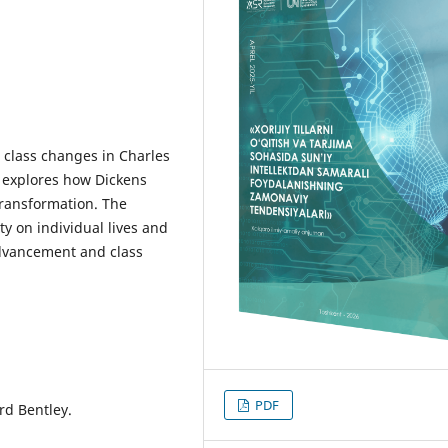
l class changes in Charles
t explores how Dickens
 transformation. The
ty on individual lives and
advancement and class
PDF
ard Bentley.