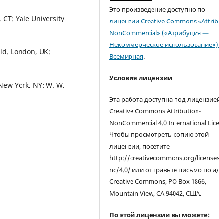
Это произведение доступно по
 CT: Yale University
лицензии Creative Commons «Attrib
NonCommercial» («Атрибуция —
Некоммерческое использование») 
rld. London, UK:
Всемирная
.
Условия лицензии
. New York, NY: W. W.
Эта работа доступна под лицензие
Creative Commons Attribution-
NonCommercial 4.0 International Lice
Чтобы просмотреть копию этой
лицензии, посетите
http://creativecommons.org/license
nc/4.0/ или отправьте письмо по а
Creative Commons, PO Box 1866,
Mountain View, CA 94042, США.
По этой лицензии вы можете: