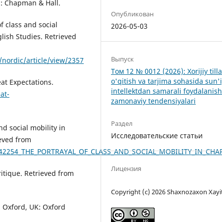
n: Chapman & Hall.
Опубликован
f class and social
2026-05-03
glish Studies. Retrieved
Выпуск
/nordic/article/view/2357
Том 12 № 0012 (2026): Xorijiy tilla
o'qitish va tarjima sohasida sun'
eat Expectations.
intellektdan samarali foydalanis
at-
zamonaviy tendensiyalari
Раздел
nd social mobility in
Исследовательские статьи
ieved from
391542254_THE_PORTRAYAL_OF_CLASS_AND_SOCIAL_MOBILITY_IN_C
Лицензия
ritique. Retrieved from
Copyright (c) 2026 Shaxnozaxon Xayi
. Oxford, UK: Oxford