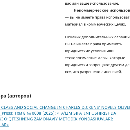
вас или ваше использование.
Некоммерческое использо
— вы не имеете права использоват
материал в коммерческих целях.
Никаких дополнительных огранич
Вы не имеете права применять
юридические условия или
технологические меры, которые
юридически запрещают другим де
все, что разрешено лицензией.
ра (авторов)
 CLASS AND SOCIAL CHANGE IN CHARLES DICKENS’ NOVELS OLIVE
_Press: Том 8 № 0008 (2025): «TA’LIM SIFATINI OSHIRISHDA
TINI O‘QITISHNING ZAMONAVIY METODIK YONDASHUVLARI:
LAR»