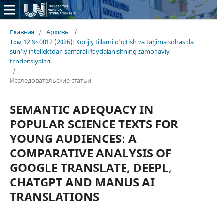
Главная
/
Архивы
/
Том 12 № 0012 (2026): Xorijiy tillarni o'qitish va tarjima sohasida
sun'iy intellektdan samarali foydalanishning zamonaviy
tendensiyalari
/
Исследовательские статьи
SEMANTIC ADEQUACY IN
POPULAR SCIENCE TEXTS FOR
YOUNG AUDIENCES: A
COMPARATIVE ANALYSIS OF
GOOGLE TRANSLATE, DEEPL,
CHATGPT AND MANUS AI
TRANSLATIONS