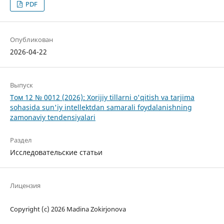
PDF
Опубликован
2026-04-22
Выпуск
Том 12 № 0012 (2026): Xorijiy tillarni o'qitish va tarjima
sohasida sun'iy intellektdan samarali foydalanishning
zamonaviy tendensiyalari
Раздел
Исследовательские статьи
Лицензия
Copyright (c) 2026 Madina Zokirjonova