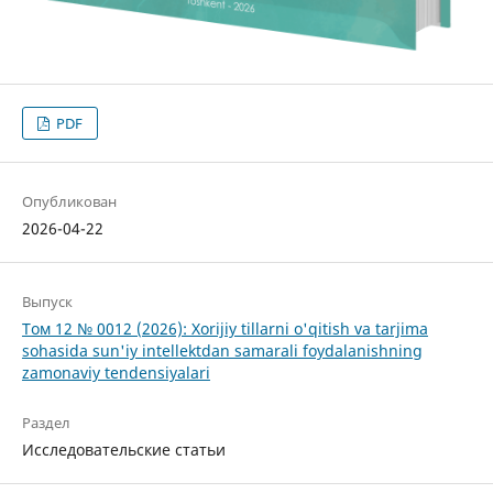
PDF
Опубликован
2026-04-22
Выпуск
Том 12 № 0012 (2026): Xorijiy tillarni o'qitish va tarjima
sohasida sun'iy intellektdan samarali foydalanishning
zamonaviy tendensiyalari
Раздел
Исследовательские статьи