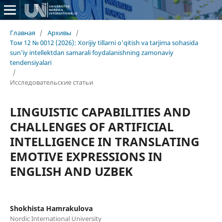
Главная
/
Архивы
/
Том 12 № 0012 (2026): Xorijiy tillarni o'qitish va tarjima sohasida
sun'iy intellektdan samarali foydalanishning zamonaviy
tendensiyalari
/
Исследовательские статьи
LINGUISTIC CAPABILITIES AND
CHALLENGES OF ARTIFICIAL
INTELLIGENCE IN TRANSLATING
EMOTIVE EXPRESSIONS IN
ENGLISH AND UZBEK
Shokhista Hamrakulova
Nordic International University