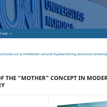
О нас
ima sohasida sun'iy intellektdan samarali foydalanishning zamonaviy tendensiy
 OF THE “MOTHER” CONCEPT IN MODE
RY