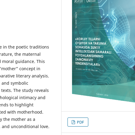
 in the poetic traditions
rature, the maternal
nd moral guidance. This
e “mother” concept in
ative literary analysis.
, and symbolic
texts. The study reveals
hological intimacy and
ends to highlight
ated with motherhood.
ay the mother as a
PDF
 and unconditional love.