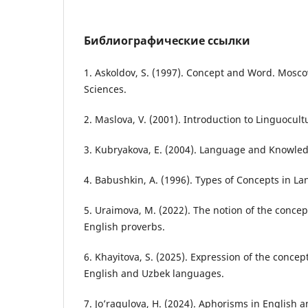
Библиографические ссылки
1. Askoldov, S. (1997). Concept and Word. Mosc
Sciences.
2. Maslova, V. (2001). Introduction to Linguocul
3. Kubryakova, E. (2004). Language and Knowle
4. Babushkin, A. (1996). Types of Concepts in L
5. Uraimova, M. (2022). The notion of the conce
English proverbs.
6. Khayitova, S. (2025). Expression of the concep
English and Uzbek languages.
7. Jo’raqulova, H. (2024). Aphorisms in English 