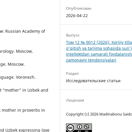
Опубликован
2026-04-22
ow: Russian Academy of
Выпуск
Том 12 № 0012 (2026): Xorijiy tilla
o'qitish va tarjima sohasida sun'
turology. Moscow.
intellektdan samarali foydalanis
zamonaviy tendensiyalari
dge. Moscow.
Раздел
anguage. Voronezh.
Исследовательские статьи
pt “mother” in Uzbek and
Лицензия
t mother in proverbs in
Copyright (c) 2026 Madinabonu Said
and Uzbek expressing love