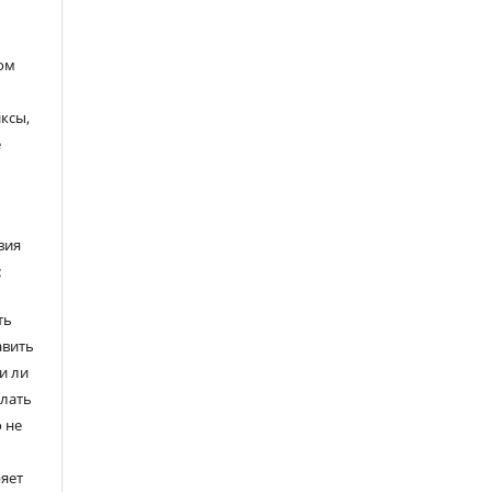
ом
ксы,
е
вия
:
ть
авить
и ли
елать
 не
ряет