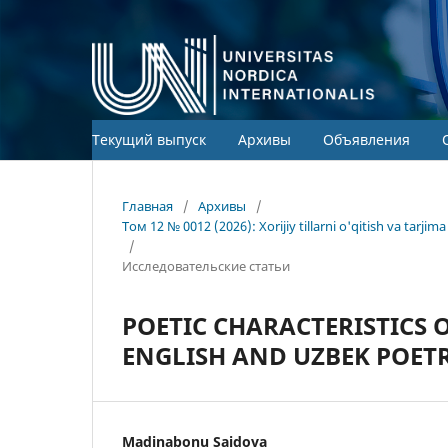
Текущий выпуск
Архивы
Объявления
Главная
/
Архивы
/
Том 12 № 0012 (2026): Xorijiy tillarni o'qitish va tarj
/
Исследовательские статьи
POETIC CHARACTERISTICS
ENGLISH AND UZBEK POET
Madinabonu Saidova