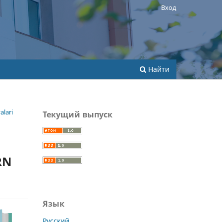
Вход
Найти
alari
Текущий выпуск
RN
Язык
Русский