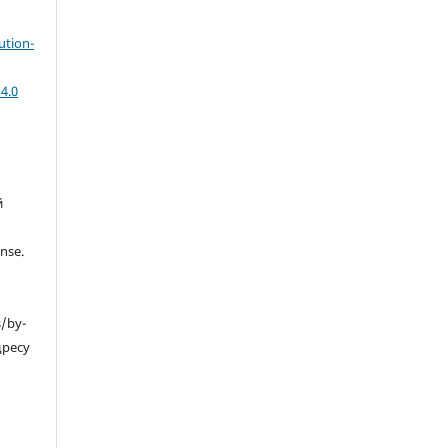
ution-
4.0
й
nse.
s/by-
дресу