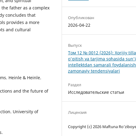
m, and spiritual
s the father as a complex
dy concludes that
Опубликован
ools provides a more
2026-04-22
ts and cultural
Выпуск
Том 12 № 0012 (2026): Xorijiy tilla
o'qitish va tarjima sohasida sun'
intellektdan samarali foydalanis
zamonaviy tendensiyalari
rms. Heinle & Heinle.
Раздел
lections and the future of
Исследовательские статьи
ction. University of
Лицензия
Copyright (c) 2026 Maftuna Ro‘ziboy
s.