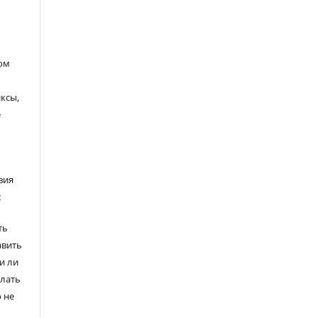
ом
ксы,
е
вия
:
ть
авить
и ли
елать
 не