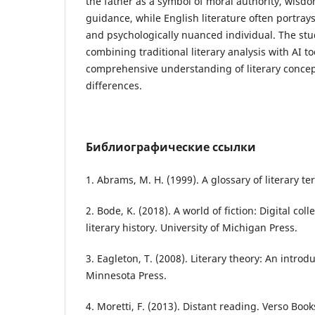
the father as a symbol of moral authority, wisdo
guidance, while English literature often portray
and psychologically nuanced individual. The stu
combining traditional literary analysis with AI t
comprehensive understanding of literary concep
differences.
Библиографические ссылки
1. Abrams, M. H. (1999). A glossary of literary te
2. Bode, K. (2018). A world of fiction: Digital col
literary history. University of Michigan Press.
3. Eagleton, T. (2008). Literary theory: An introdu
Minnesota Press.
4. Moretti, F. (2013). Distant reading. Verso Book