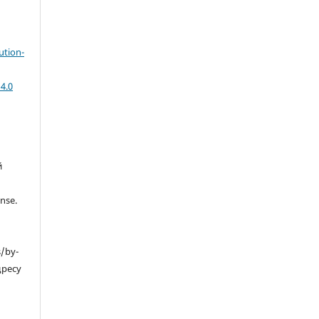
ution-
4.0
й
nse.
s/by-
дресу