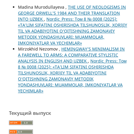
Madina Murodullayeva ,
THE USE OF NEOLOGISMS IN
GEORGE ORWELL’S 1984 AND THEIR TRANSLATION
INTO UZBEK
,
Nordic_Press: Том 8 № 0008 (2025):
«TA’LIM SIFATINI OSHIRISHDA TILSHUNOSLIK, XORIJIY
TIL VA ADABIYOTINI O‘QITISHNING ZAMONAVIY
METODIK YONDASHUVLARI: MUAMMOLAR,
IMKONIYATLAR VA YECHIMLAR»
Mirzokhid Nezomov ,
HEMINGWAY’S MINIMALISM IN
A FAREWELL TO ARMS: A COMPARATIVE STYLISTIC
ANALYSIS IN ENGLISH AND UZBEK
,
Nordic_Press: Том
8 № 0008 (2025): «TA’LIM SIFATINI OSHIRISHDA
TILSHUNOSLIK, XORIJIY TIL VA ADABIYOTINI
O‘QITISHNING ZAMONAVIY METODIK
YONDASHUVLARI: MUAMMOLAR, IMKONIYATLAR VA
YECHIMLAR»
Текущий выпуск