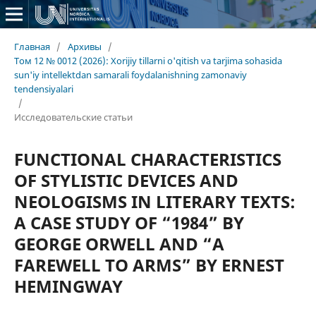
Главная
/
Архивы
/
Том 12 № 0012 (2026): Xorijiy tillarni o'qitish va tarjima sohasida
sun'iy intellektdan samarali foydalanishning zamonaviy
tendensiyalari
/
Исследовательские статьи
FUNCTIONAL CHARACTERISTICS
OF STYLISTIC DEVICES AND
NEOLOGISMS IN LITERARY TEXTS:
A CASE STUDY OF “1984” BY
GEORGE ORWELL AND “A
FAREWELL TO ARMS” BY ERNEST
HEMINGWAY