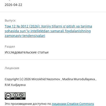
2026-04-22
Выпуск
Том 12 № 0012 (2026): Xorijiy tillarni o'qitish va tarjima
sohasida sun'iy intellektdan samarali foydalanishning
zamonaviy tendensiyalari
Раздел
Исследовательские статьи
Лицензия
Copyright (c) 2026 Mirzokhid Nezomov , Madina Murodullayeva ,
R.M Xudjayeva
Это произведение доступно по
лицензии Creative Commons