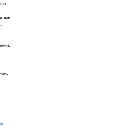
ряет
вание
ь
ений.
лать
iy