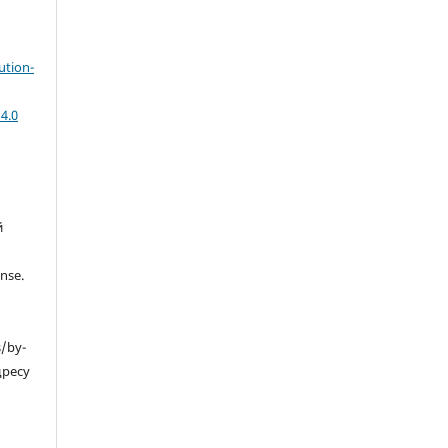
ution-
4.0
й
nse.
s/by-
дресу