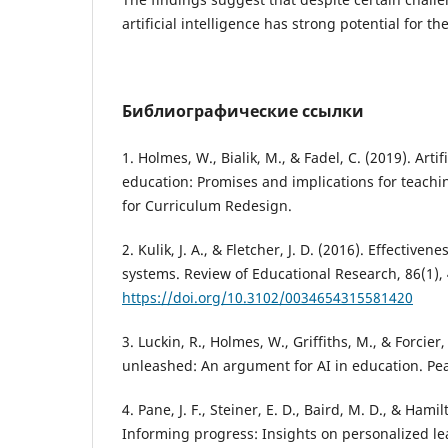
artificial intelligence has strong potential for th
Библиографические ссылки
1. Holmes, W., Bialik, M., & Fadel, C. (2019). Artifi
education: Promises and implications for teachi
for Curriculum Redesign.
2. Kulik, J. A., & Fletcher, J. D. (2016). Effectiven
systems. Review of Educational Research, 86(1),
https://doi.org/10.3102/0034654315581420
3. Luckin, R., Holmes, W., Griffiths, M., & Forcier,
unleashed: An argument for AI in education. Pe
4. Pane, J. F., Steiner, E. D., Baird, M. D., & Hamil
Informing progress: Insights on personalized l