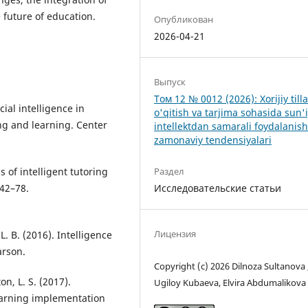
e future of education.
Опубликован
2026-04-21
Выпуск
Том 12 № 0012 (2026): Xorijiy tilla
cial intelligence in
o'qitish va tarjima sohasida sun'
ng and learning. Center
intellektdan samarali foydalanis
zamonaviy tendensiyalari
ess of intelligent tutoring
Раздел
 42–78.
Исследовательские статьи
Лицензия
 L. B. (2016). Intelligence
arson.
Copyright (c) 2026 Dilnoza Sultanova 
ton, L. S. (2017).
Ugiloy Kubaeva, Elvira Abdumalikova
earning implementation