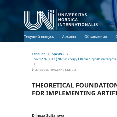
Текущий выпуск
Архивы
Объявления
Главная
/
Архивы
/
Том 12 № 0012 (2026): Xorijiy tillarni o'qitish va tarj
/
Исследовательские статьи
THEORETICAL FOUNDATIO
FOR IMPLEMENTING ARTIFI
Dilnoza Sultanova