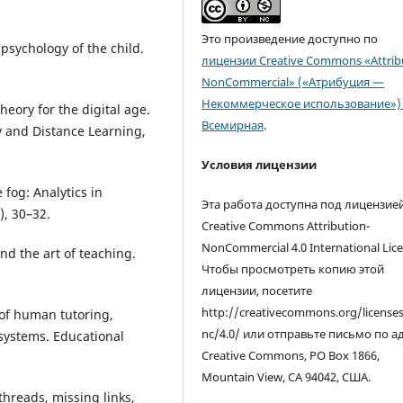
Это произведение доступно по
 psychology of the child.
лицензии Creative Commons «Attrib
NonCommercial» («Атрибуция —
Некоммерческое использование») 
heory for the digital age.
Всемирная
.
y and Distance Learning,
Условия лицензии
 fog: Analytics in
Эта работа доступна под лицензие
, 30–32.
Creative Commons Attribution-
NonCommercial 4.0 International Lice
and the art of teaching.
Чтобы просмотреть копию этой
лицензии, посетите
http://creativecommons.org/license
 of human tutoring,
nc/4.0/ или отправьте письмо по а
 systems. Educational
Creative Commons, PO Box 1866,
Mountain View, CA 94042, США.
 threads, missing links,