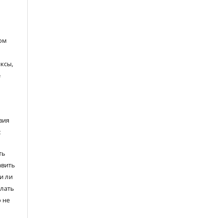
ом
ксы,
е
вия
:
ть
авить
и ли
елать
 не