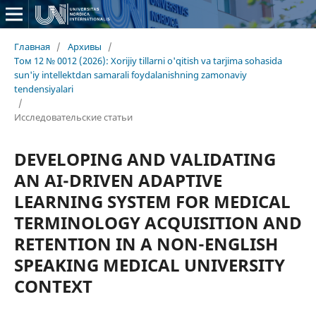
Главная
/
Архивы
/
Том 12 № 0012 (2026): Xorijiy tillarni o'qitish va tarjima sohasida
sun'iy intellektdan samarali foydalanishning zamonaviy
tendensiyalari
/
Исследовательские статьи
DEVELOPING AND VALIDATING
AN AI-DRIVEN ADAPTIVE
LEARNING SYSTEM FOR MEDICAL
TERMINOLOGY ACQUISITION AND
RETENTION IN A NON-ENGLISH
SPEAKING MEDICAL UNIVERSITY
CONTEXT