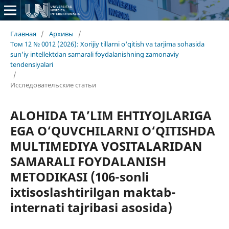
Главная
/
Архивы
/
Том 12 № 0012 (2026): Xorijiy tillarni o'qitish va tarjima sohasida
sun'iy intellektdan samarali foydalanishning zamonaviy
tendensiyalari
/
Исследовательские статьи
ALOHIDA TA’LIM EHTIYOJLARIGA
EGA O‘QUVCHILARNI O‘QITISHDA
MULTIMEDIYA VOSITALARIDAN
SAMARALI FOYDALANISH
METODIKASI (106-sonli
ixtisoslashtirilgan maktab-
internati tajribasi asosida)