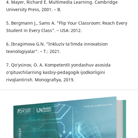
4. Mayer, Richard E. Multimedia Learning. Cambridge
University Press, 2001. – B.
5. Bergmann J., Sams A. "Flip Your Classroom: Reach Every
Student in Every Class". – USA: 2012.
6. Ibragimova G.N. “Inkluziv ta’limda innovatsion
texnologiyalar”. – T.: 2021.
7. Qo‘ysinov, O. A. Kompetentli yondashuv asosida
o‘qituvchilarning kasbiy-pedagogik ijodkorligini
rivojlantirish. Monografiya, 2019.