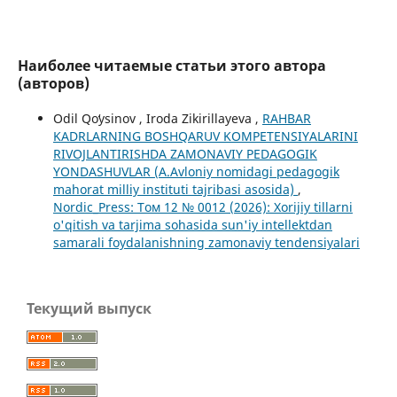
Наиболее читаемые статьи этого автора
(авторов)
Odil Qoʻysinov , Iroda Zikirillayeva ,
RAHBAR
KADRLARNING BOSHQARUV KOMPETENSIYALARINI
RIVOJLANTIRISHDA ZAMONAVIY PEDAGOGIK
YONDASHUVLAR (A.Avloniy nomidagi pedagogik
mahorat milliy instituti tajribasi asosida)
,
Nordic_Press: Том 12 № 0012 (2026): Xorijiy tillarni
o'qitish va tarjima sohasida sun'iy intellektdan
samarali foydalanishning zamonaviy tendensiyalari
Текущий выпуск