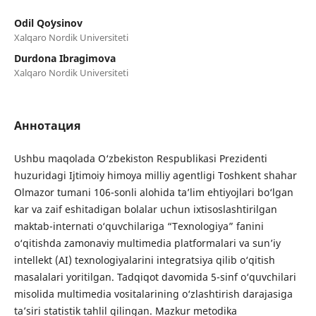
Odil Qoʻysinov
Xalqaro Nordik Universiteti
Durdona Ibragimova
Xalqaro Nordik Universiteti
Аннотация
Ushbu maqolada O‘zbekiston Respublikasi Prezidenti
huzuridagi Ijtimoiy himoya milliy agentligi Toshkent shahar
Olmazor tumani 106-sonli alohida ta’lim ehtiyojlari bo‘lgan
kar va zaif eshitadigan bolalar uchun ixtisoslashtirilgan
maktab-internati o‘quvchilariga “Texnologiya” fanini
o‘qitishda zamonaviy multimedia platformalari va sun’iy
intellekt (AI) texnologiyalarini integratsiya qilib o‘qitish
masalalari yoritilgan. Tadqiqot davomida 5-sinf o‘quvchilari
misolida multimedia vositalarining o‘zlashtirish darajasiga
ta’siri statistik tahlil qilingan. Mazkur metodika