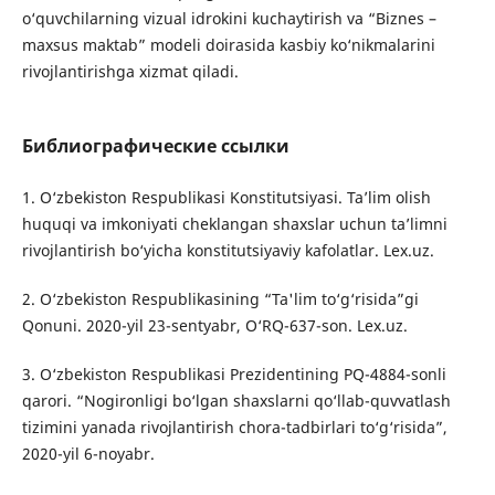
o‘quvchilarning vizual idrokini kuchaytirish va “Biznes –
maxsus maktab” modeli doirasida kasbiy ko‘nikmalarini
rivojlantirishga xizmat qiladi.
Библиографические ссылки
1. O‘zbekiston Respublikasi Konstitutsiyasi. Ta’lim olish
huquqi va imkoniyati cheklangan shaxslar uchun ta’limni
rivojlantirish bo‘yicha konstitutsiyaviy kafolatlar. Lex.uz.
2. O‘zbekiston Respublikasining “Ta'lim to‘g‘risida”gi
Qonuni. 2020-yil 23-sentyabr, O‘RQ-637-son. Lex.uz.
3. O‘zbekiston Respublikasi Prezidentining PQ-4884-sonli
qarori. “Nogironligi bo‘lgan shaxslarni qo‘llab-quvvatlash
tizimini yanada rivojlantirish chora-tadbirlari to‘g‘risida”,
2020-yil 6-noyabr.