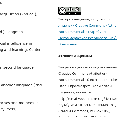
n.
acquisition (2nd ed.).
Это произведение доступно по
лицензии Creative Commons «Attrib
ed.). Longman.
NonCommercial» («Атрибуция —
Некоммерческое использование») 
cial intelligence in
Всемирная
.
ng and learning. Center
Условия лицензии
e in second language
Эта работа доступна под лицензие
Creative Commons Attribution-
NonCommercial 4.0 International Lice
 in another language (2nd
Чтобы просмотреть копию этой
лицензии, посетите
http://creativecommons.org/license
proaches and methods in
nc/4.0/ или отправьте письмо по а
ty Press.
Creative Commons, PO Box 1866,