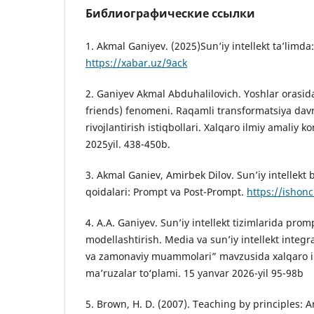
Библиографические ссылки
1. Akmal Ganiyev. (2025)Sun’iy intellekt ta’limd
https://xabar.uz/9ack
2. Ganiyev Akmal Abduhalilovich. Yoshlar orasida s
friends) fenomeni. Raqamli transformatsiya dav
rivojlantirish istiqbollari. Xalqaro ilmiy amaliy 
2025yil. 438-450b.
3. Аkmal Ganiev, Аmirbek Dilov. Sunʼiy intellekt 
qoidalari: Prompt va Post-Prompt.
https://ishon
4. A.A. Ganiyev. Sun’iy intellekt tizimlarida prom
modellashtirish. Media va sun’iy intellekt integra
va zamonaviy muammolari” mavzusida хalqaro i
ma’ruzalar to‘plami. 15 yanvar 2026-yil 95-98b
5. Brown, H. D. (2007). Teaching by principles: A