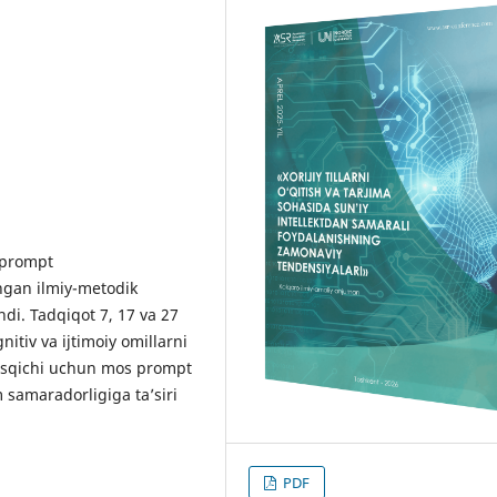
a prompt
ngan ilmiy-metodik
ndi. Tadqiqot 7, 17 va 27
itiv va ijtimoiy omillarni
bosqichi uchun mos prompt
m samaradorligiga ta’siri
PDF