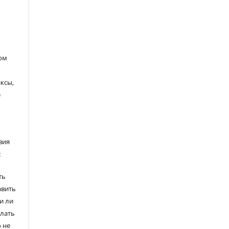
ом
ксы,
е
вия
:
ть
авить
и ли
елать
 не