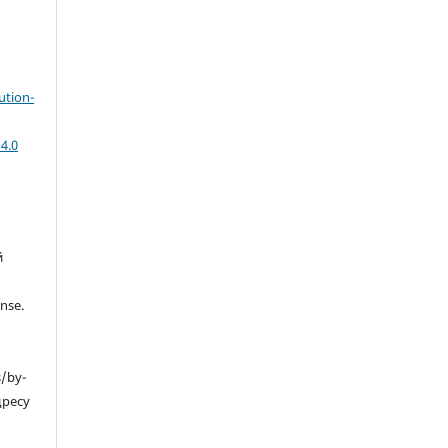
ution-
4.0
й
nse.
s/by-
дресу