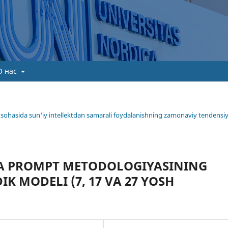
О нас
ima sohasida sun'iy intellektdan samarali foydalanishning zamonaviy tendensiy
HDA PROMPT METODOLOGIYASINING
K MODELI (7, 17 VA 27 YOSH