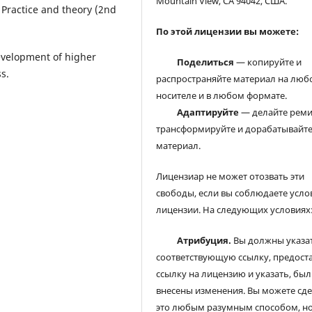
Mountain View, CA 94042, США.
: Practice and theory (2nd
По этой лицензии вы можете:
development of higher
Поделиться
— копируйте и
s.
распространяйте материал на люб
носителе и в любом формате.
Адаптируйте
— делайте реми
трансформируйте и дорабатывайт
материал.
Лицензиар не может отозвать эти
свободы, если вы соблюдаете усло
лицензии. На следующих условиях
Атрибуция.
Вы должны указа
соответствующую ссылку, предост
ссылку на лицензию и указать, был
внесены изменения. Вы можете сд
это любым разумным способом, но