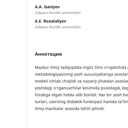
A.A. Ganiyev
Xalqaro Nordik universiteti
A.E. Roxataliyev
Xalqaro Nordik universiteti
Аннотация
Mazkur ilmiy tadqiqotda ingliz tilini o‘rgatishd
metodologiyasining yosh xususiyatlariga asosla
modeli ishlab chiqildi va nazariy jihatdan asosla
yoshdagi o‘rganuvchilar kesimida psixologik, kogn
hisobga olgan holda olib borildi. Har bir yosh 
turlari, ularning didaktik funksiyasi hamda ta’li
ilmiy manbalar asosida tahlil qilindi.