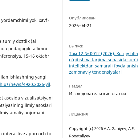
Опубликован
a: yordamchimi yoki xavf?
2026-04-21
unʼiy doʻstlik (ai
Выпуск
rida pedagogik ta’limni
Том 12 № 0012 (2026): Xorijiy tilla
konferensiya. 15-16 oktabr
o'qitish va tarjima sohasida sun'
intellektdan samarali foydalanis
zamonaviy tendensiyalari
bilan ishlashning yangi
ch.uz/news/4920.2026-yil
.
Раздел
Исследовательские статьи
pt asosida vizualizatsiyani
tsiyasining ilmiy asoslari
lmiy-amaliy anjumani
Лицензия
Copyright (c) 2026 A.A. Ganiyev, A.E.
n interactive approach to
Roxataliyev