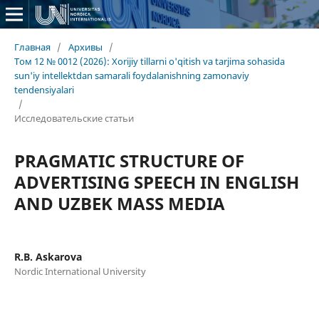
Главная
/
Архивы
/
Том 12 № 0012 (2026): Xorijiy tillarni o'qitish va tarjima sohasida
sun'iy intellektdan samarali foydalanishning zamonaviy
tendensiyalari
/
Исследовательские статьи
PRAGMATIC STRUCTURE OF
ADVERTISING SPEECH IN ENGLISH
AND UZBEK MASS MEDIA
R.B. Askarova
Nordic International University