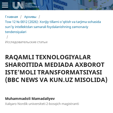
Главная
/
Архивы
/
Том 12 № 0012 (2026): Xorijiy tillarni o'qitish va tarjima sohasida
sun'iy intellektdan samarali foydalanishning zamonaviy
tendensiyalari
/
Исследовательские статьи
RAQAMLI TEXNOLOGIYALAR
SHAROITIDA MEDIADA AXBOROT
ISTE’MOLI TRANSFORMATSIYASI
(BBC NEWS VA KUN.UZ MISOLIDA)
Muhammadoli Mamadaliyev
Xalqaro Nordik universiteti 2-bosqich magistranti