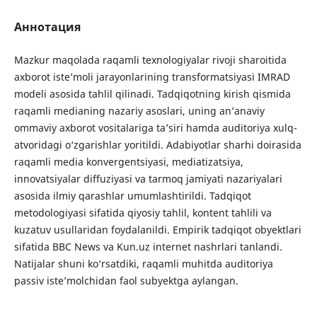
Аннотация
Mazkur maqolada raqamli texnologiyalar rivoji sharoitida
axborot iste’moli jarayonlarining transformatsiyasi IMRAD
modeli asosida tahlil qilinadi. Tadqiqotning kirish qismida
raqamli medianing nazariy asoslari, uning an’anaviy
ommaviy axborot vositalariga ta’siri hamda auditoriya xulq-
atvoridagi o‘zgarishlar yoritildi. Adabiyotlar sharhi doirasida
raqamli media konvergentsiyasi, mediatizatsiya,
innovatsiyalar diffuziyasi va tarmoq jamiyati nazariyalari
asosida ilmiy qarashlar umumlashtirildi. Tadqiqot
metodologiyasi sifatida qiyosiy tahlil, kontent tahlili va
kuzatuv usullaridan foydalanildi. Empirik tadqiqot obyektlari
sifatida BBC News va Kun.uz internet nashrlari tanlandi.
Natijalar shuni ko‘rsatdiki, raqamli muhitda auditoriya
passiv iste’molchidan faol subyektga aylangan.