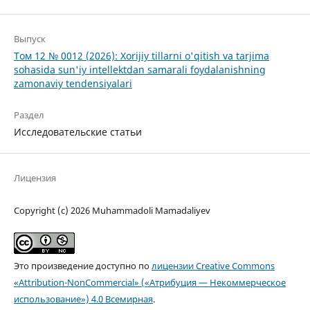
Выпуск
Том 12 № 0012 (2026): Xorijiy tillarni o'qitish va tarjima
sohasida sun'iy intellektdan samarali foydalanishning
zamonaviy tendensiyalari
Раздел
Исследовательские статьи
Лицензия
Copyright (c) 2026 Muhammadoli Mamadaliyev
Это произведение доступно по
лицензии Creative Commons
«Attribution-NonCommercial» («Атрибуция — Некоммерческое
использование») 4.0 Всемирная
.