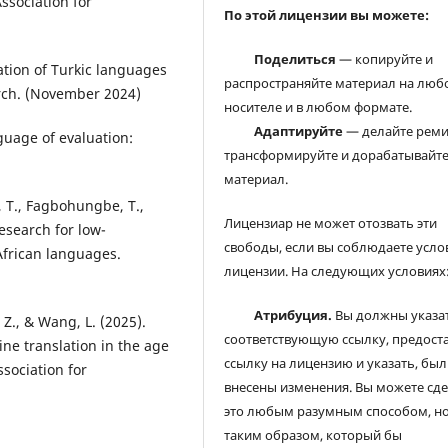
ssociation for
По этой лицензии вы можете:
Поделиться
— копируйте и
lation of Turkic languages
распространяйте материал на люб
arch. (November 2024)
носителе и в любом формате.
Адаптируйте
— делайте реми
nguage of evaluation:
трансформируйте и дорабатывайт
материал.
a, T., Fagbohungbe, T.,
Лицензиар не может отозвать эти
research for low-
свободы, если вы соблюдаете усло
African languages.
лицензии. На следующих условиях
Атрибуция.
Вы должны указа
u, Z., & Wang, L. (2025).
соответствующую ссылку, предост
ine translation in the age
ссылку на лицензию и указать, был
sociation for
внесены изменения. Вы можете сд
это любым разумным способом, но
таким образом, который бы