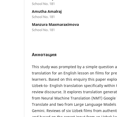
School No. 181
Amutha Amalraj
School No. 181
Manzura Maxmaraximova
School No. 181
Аннотация
This study was prompted by a simple question ab
translation for an English lesson on films for p
learners. Based on this enquiry this paper explor
Uzbek-to- English translation specifically within
review discourse. It explores translation genera
from Neural Machine Translation (NMT) Google 
Translate and two from Large Language Models
Gemini. Reviews of six Uzbek films from authent
and based on the expert input from an Uzbek lan