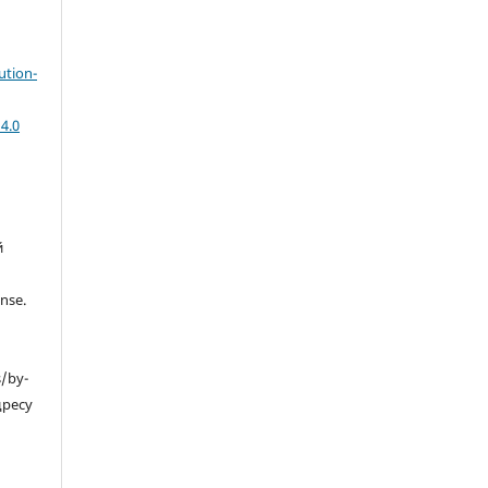
ution-
4.0
й
nse.
s/by-
дресу