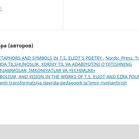
C.
ра (авторов)
ETAPHORS AND SYMBOLS IN T.S. ELIOT'S POETRY
,
Nordic_Press: Т
SHDA TILSHUNOSLIK, XORIJIY TIL VA ADABIYOTINI O‘QITISHNING
MUAMMOLAR, IMKONIYATLAR VA YECHIMLAR»
BOLISM, AND VISION IN THE WORKS OF T.S. ELIOT AND EZRA PO
mli transformatsiya davrida pedagogik ta’limni rivojlantirish