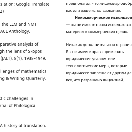
предполагал, что лицензиар одоб
nslation: Google Translate
вас или ваше использование.
2)
Некоммерческое использо
ing the LLM and NMT
— вы не имеете права использоват
 ACL Anthology.
материал в коммерческих целях.
parative analysis of
Никаких дополнительных огранич
gh the lens of Skopos
Вы не имеете права применять
(JALT), 8(1), 1938–1949.
юридические условия или
технологические меры, которые
hallenges of mathematics
юридически запрещают другим де
ng & Writing Quarterly.
все, что разрешено лицензией.
tic challenges in
rnal of Philological
 A history of translation.