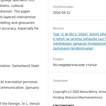
idioms, cultural
Опубликован
cohesion. The paper
2026-04-22
i-layered intervention
diting and glossaries
n accuracy, especially for
Выпуск
Том 12 № 0012 (2026): Xorijiy tilla
o'qitish va tarjima sohasida sun'
intellektdan samarali foydalanis
zamonaviy tendensiyalari
Раздел
Исследовательские статьи
nslation. Samarkand State
Лицензия
w AI translation personas
 Communication. (January
Copyright (c) 2026 Maria Mercy, Amu
Amalraj, Manzura Maxmaraximova
f the foreign. In L. Venuti