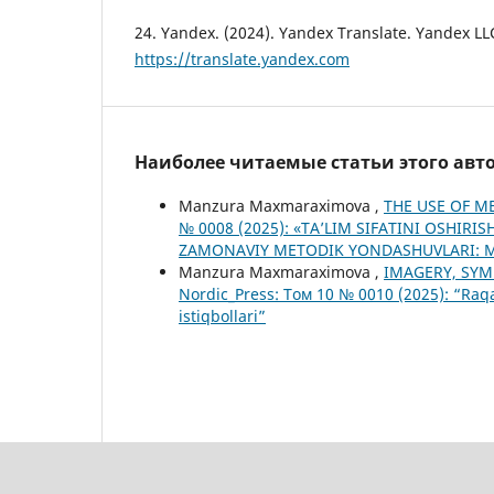
24. Yandex. (2024). Yandex Translate. Yandex LL
https://translate.yandex.com
Наиболее читаемые статьи этого авто
Manzura Maxmaraximova ,
THE USE OF M
№ 0008 (2025): «TA’LIM SIFATINI OSHIRI
ZAMONAVIY METODIK YONDASHUVLARI: 
Manzura Maxmaraximova ,
IMAGERY, SYM
Nordic_Press: Том 10 № 0010 (2025): “Raqa
istiqbollari”