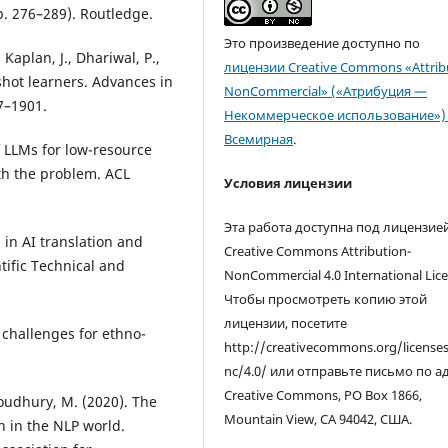
p. 276–289). Routledge.
Это произведение доступно по
 Kaplan, J., Dhariwal, P.,
лицензии Creative Commons «Attrib
hot learners. Advances in
NonCommercial» («Атрибуция —
7–1901.
Некоммерческое использование») 
Всемирная
.
f LLMs for low-resource
th the problem. ACL
Условия лицензии
Эта работа доступна под лицензие
 in AI translation and
Creative Commons Attribution-
ntific Technical and
NonCommercial 4.0 International Lice
Чтобы просмотреть копию этой
лицензии, посетите
 challenges for ethno-
http://creativecommons.org/license
nc/4.0/ или отправьте письмо по а
Creative Commons, PO Box 1866,
 Choudhury, M. (2020). The
Mountain View, CA 94042, США.
on in the NLP world.