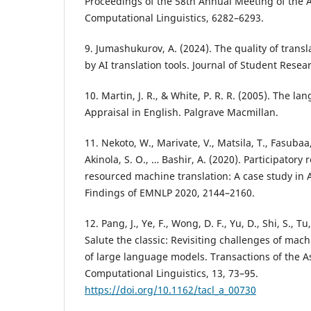
Proceedings of the 58th Annual Meeting of the A
Computational Linguistics, 6282–6293.
9. Jumashukurov, A. (2024). The quality of trans
by AI translation tools. Journal of Student Rese
10. Martin, J. R., & White, P. R. R. (2005). The la
Appraisal in English. Palgrave Macmillan.
11. Nekoto, W., Marivate, V., Matsila, T., Fasuba
Akinola, S. O., … Bashir, A. (2020). Participatory 
resourced machine translation: A case study in 
Findings of EMNLP 2020, 2144–2160.
12. Pang, J., Ye, F., Wong, D. F., Yu, D., Shi, S., T
Salute the classic: Revisiting challenges of mach
of large language models. Transactions of the As
Computational Linguistics, 13, 73–95.
https://doi.org/10.1162/tacl_a_00730