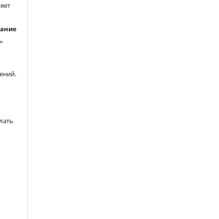
ряет
вание
ь
ений.
лать