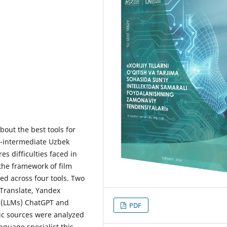
out the best tools for
re-intermediate Uzbek
es difficulties faced in
 the framework of film
ted across four tools. Two
Translate, Yandex
 (LLMs) ChatGPT and
PDF
ic sources were analyzed
guage specialist this