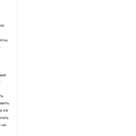
ом
ксы,
е
вия
:
ть
авить
и ли
елать
 не