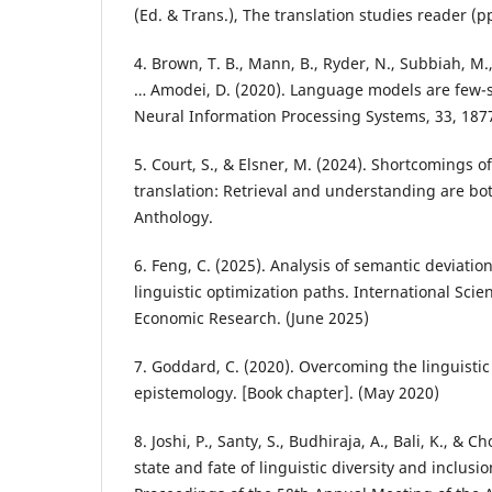
(Ed. & Trans.), The translation studies reader (p
4. Brown, T. B., Mann, B., Ryder, N., Subbiah, M.,
… Amodei, D. (2020). Language models are few-s
Neural Information Processing Systems, 33, 187
5. Court, S., & Elsner, M. (2024). Shortcomings o
translation: Retrieval and understanding are bo
Anthology.
6. Feng, C. (2025). Analysis of semantic deviation
linguistic optimization paths. International Scie
Economic Research. (June 2025)
7. Goddard, C. (2020). Overcoming the linguistic
epistemology. [Book chapter]. (May 2020)
8. Joshi, P., Santy, S., Budhiraja, A., Bali, K., &
state and fate of linguistic diversity and inclusi