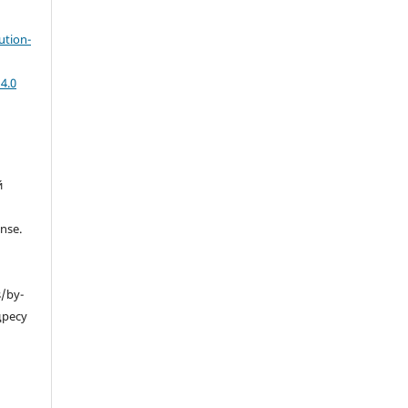
ution-
4.0
й
nse.
s/by-
дресу