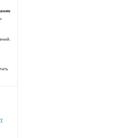
вание
ь
ений.
лать
IY