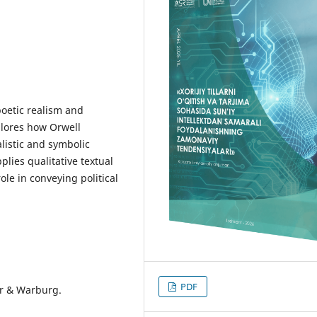
poetic realism and
plores how Orwell
listic and symbolic
plies qualitative textual
role in conveying political
PDF
er & Warburg.