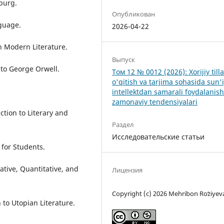
rburg.
Опубликован
nguage.
2026-04-22
n Modern Literature.
Выпуск
to George Orwell.
Том 12 № 0012 (2026): Xorijiy tilla
o'qitish va tarjima sohasida sun'
intellektdan samarali foydalanis
zamonaviy tendensiyalari
ction to Literary and
Раздел
Исследовательские статьи
 for Students.
tative, Quantitative, and
Лицензия
Copyright (c) 2026 Mehribon Roʻziyev
to Utopian Literature.