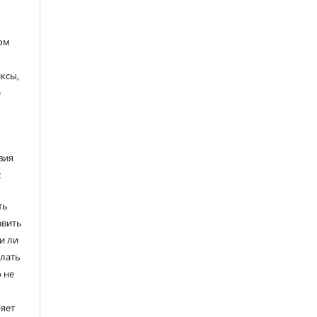
ом
ксы,
е
вия
:
ть
авить
и ли
елать
 не
ряет