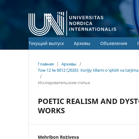
Текущий выпуск
Архивы
Объявления
Главная
/
Архивы
/
Том 12 № 0012 (2026): Xorijiy tillarni o'qitish va tarj
/
Исследовательские статьи
POETIC REALISM AND DYST
WORKS
Mehribon Roʻziyeva