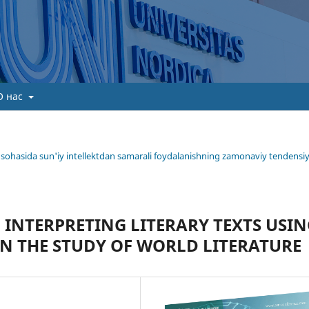
О нас
ima sohasida sun'iy intellektdan samarali foydalanishning zamonaviy tendensiy
 INTERPRETING LITERARY TEXTS USI
 IN THE STUDY OF WORLD LITERATURE