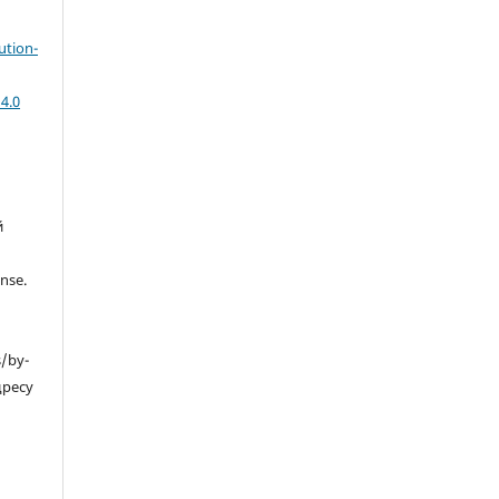
ution-
4.0
й
nse.
s/by-
дресу