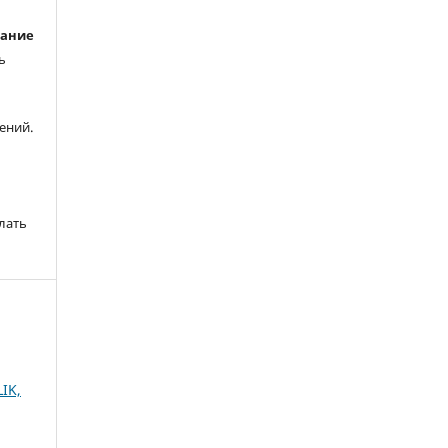
вание
ь
ений.
лать
IK,