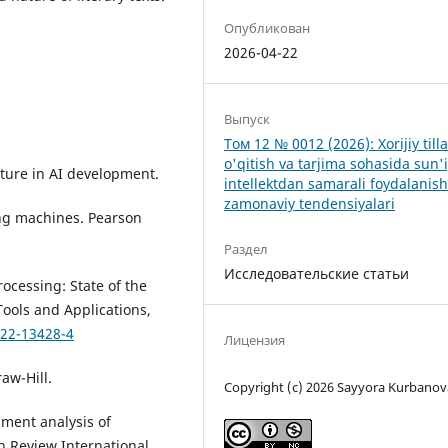
Опубликован
2026-04-22
Выпуск
Том 12 № 0012 (2026): Xorijiy tilla
o'qitish va tarjima sohasida sun'
ature in AI development.
intellektdan samarali foydalanis
zamonaviy tendensiyalari
ing machines. Pearson
Раздел
Исследовательские статьи
rocessing: State of the
Tools and Applications,
022-13428-4
Лицензия
aw-Hill.
Copyright (c) 2026 Sayyora Kurbanov
iment analysis of
ch Review International