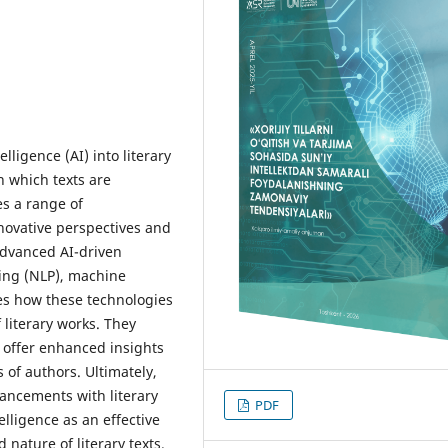
elligence (AI) into literary
n which texts are
es a range of
novative perspectives and
 advanced AI-driven
ing (NLP), machine
es how these technologies
literary works. They
 offer enhanced insights
s of authors. Ultimately,
vancements with literary
PDF
telligence as an effective
 nature of literary texts.