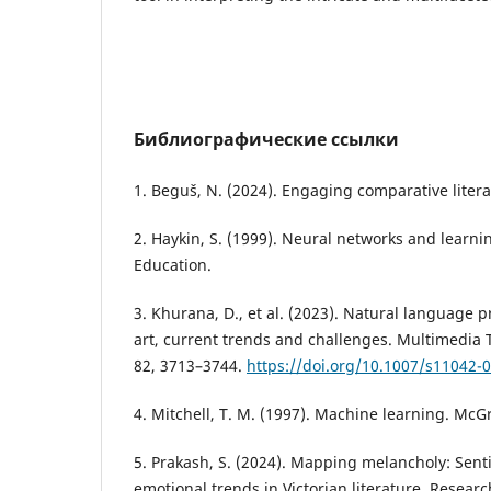
Библиографические ссылки
1. Beguš, N. (2024). Engaging comparative liter
2. Haykin, S. (1999). Neural networks and learn
Education.
3. Khurana, D., et al. (2023). Natural language p
art, current trends and challenges. Multimedia 
82, 3713–3744.
https://doi.org/10.1007/s11042-
4. Mitchell, T. M. (1997). Machine learning. McGr
5. Prakash, S. (2024). Mapping melancholy: Sent
emotional trends in Victorian literature. Resear