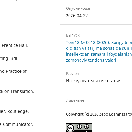
Опубликован
2026-04-22
Выпуск
Том 12 № 0012 (2026): Xorijiy tilla
 Prentice Hall.
o'qitish va tarjima sohasida sun'
intellektdan samarali foydalanis
ing. Brill.
zamonaviy tendensiyalari
and Practice of
Раздел
Исследовательские статьи
ok on Translation.
Лицензия
der. Routledge.
Copyright (c) 2026 Zebo Egamnazaro
 as Communicator.