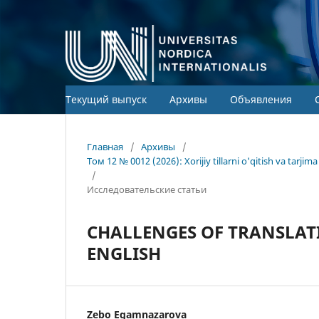
Текущий выпуск
Архивы
Объявления
Главная
/
Архивы
/
Том 12 № 0012 (2026): Xorijiy tillarni o'qitish va tarj
/
Исследовательские статьи
CHALLENGES OF TRANSLAT
ENGLISH
Zebo Egamnazarova