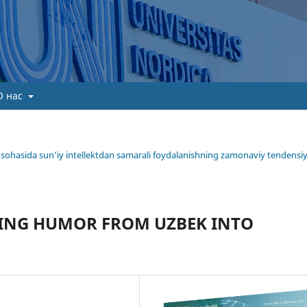
О нас
ima sohasida sun'iy intellektdan samarali foydalanishning zamonaviy tendensiy
ING HUMOR FROM UZBEK INTO