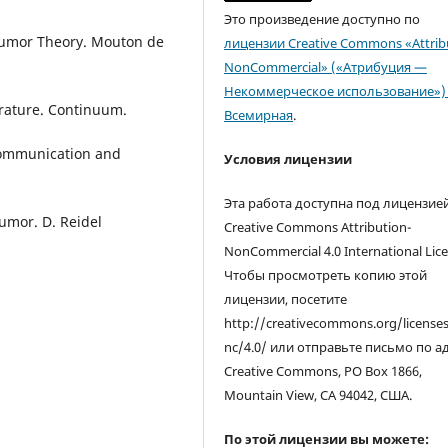
Это произведение доступно по
d Humor Theory. Mouton de
лицензии Creative Commons «Attrib
NonCommercial» («Атрибуция —
Некоммерческое использование») 
erature. Continuum.
Всемирная
.
 Communication and
Условия лицензии
Эта работа доступна под лицензие
umor. D. Reidel
Creative Commons Attribution-
NonCommercial 4.0 International Lice
Чтобы просмотреть копию этой
лицензии, посетите
http://creativecommons.org/license
nc/4.0/ или отправьте письмо по а
Creative Commons, PO Box 1866,
Mountain View, CA 94042, США.
По этой лицензии вы можете: