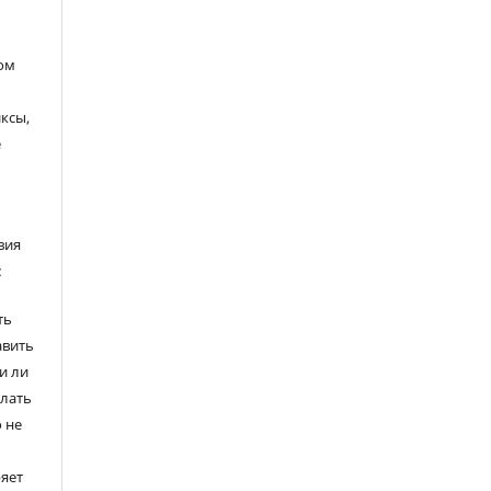
ом
ксы,
е
вия
:
ть
авить
и ли
елать
 не
ряет