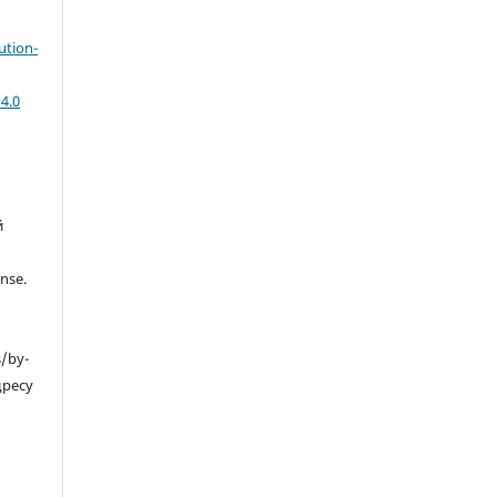
ution-
4.0
й
nse.
s/by-
дресу