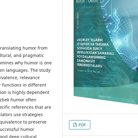
 translating humor from
ultural, and pragmatic
examines why humor is one
ween languages. The study
uivalence, relevance
 functions in different
tion is highly dependent
Uzbek humor often
cific references that are
slators use strategies
quivalence to preserve
PDF
successful humor
 and deep cultural