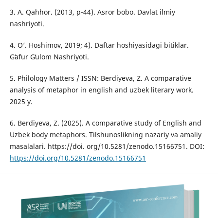
3. A. Qahhor. (2013, p-44). Asror bobo. Davlat ilmiy
nashriyoti.
4. O‘. Hoshimov, 2019; 4). Daftar hoshiyasidagi bitiklar.
Gʻafur Gʻulom Nashriyoti.
5. Philology Matters / ISSN: Berdiyeva, Z. A comparative
analysis of metaphor in english and uzbek literary work.
2025 y.
6. Berdiyeva, Z. (2025). A comparative study of English and
Uzbek body metaphors. Tilshunoslikning nazariy va amaliy
masalalari. https://doi. org/10.5281/zenodo.15166751. DOI:
https://doi.org/10.5281/zenodo.15166751