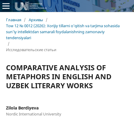
Главная
/
Архивы
/
Том 12 № 0012 (2026): Xorijiy tillarni o'qitish va tarjima sohasida
sun'iy intellektdan samarali foydalanishning zamonaviy
tendensiyalari
/
Исследовательские статьи
COMPARATIVE ANALYSIS OF
METAPHORS IN ENGLISH AND
UZBEK LITERARY WORKS
Zilola Berdiyeva
Nordic International University