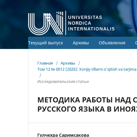
Текущий выпуск
Архивы
Объявления
Главная
/
Архивы
/
Том 12 № 0012 (2026): Xorijiy tillarni o'qitish va tarj
/
Исследовательские статьи
МЕТОДИКА РАБОТЫ НАД 
РУССКОГО ЯЗЫКА В ИНО
Гулчехра Cаримсакова