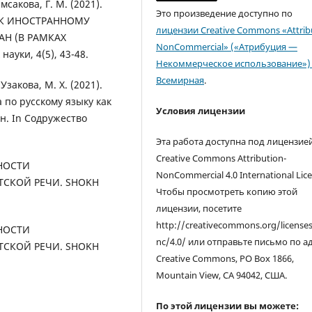
мсакова, Г. М. (2021).
Это произведение доступно по
АК ИНОСТРАННОМУ
лицензии Creative Commons «Attrib
АН (В РАМКАХ
NonCommercial» («Атрибуция —
ки, 4(5), 43-48.
Некоммерческое использование») 
Всемирная
.
Узакова, М. Х. (2021).
 по русскому языку как
Условия лицензии
н. In Содружество
Эта работа доступна под лицензие
Creative Commons Attribution-
ННОСТИ
NonCommercial 4.0 International Lice
ТСКОЙ РЕЧИ. SHOKH
Чтобы просмотреть копию этой
лицензии, посетите
http://creativecommons.org/license
ННОСТИ
nc/4.0/ или отправьте письмо по а
ТСКОЙ РЕЧИ. SHOKH
Creative Commons, PO Box 1866,
Mountain View, CA 94042, США.
По этой лицензии вы можете: