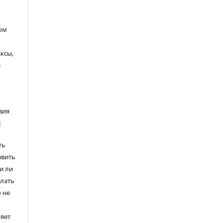
ом
ксы,
е
вия
:
ть
авить
и ли
елать
 не
ряет