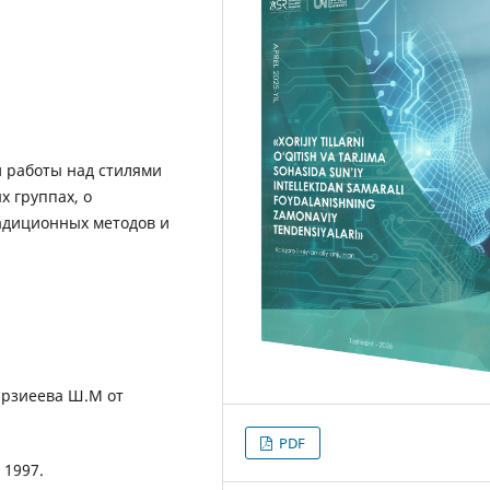
 работы над стилями
х группах, о
адиционных методов и
ирзиеева Ш.М от
PDF
 1997.