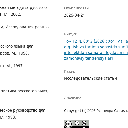
ивная методика русского
Опубликован
 М., 2002.
2026-04-21
ки. Исследования разных
Выпуск
Том 12 № 0012 (2026): Xorijiy tilla
усского языка для
o'qitish va tarjima sohasida sun'
intellektdan samarali foydalanis
сов. М., 1998.
zamonaviy tendensiyalari
а. М., 1997.
Раздел
Исследовательские статьи
илистика русского языка.
Лицензия
ческое руководство для
Copyright (c) 2026 Гулчехра Cарим
М, 1998.