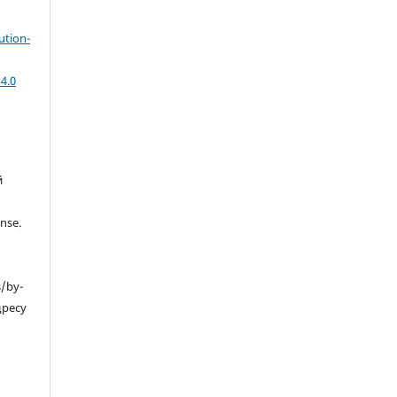
ution-
4.0
й
nse.
s/by-
дресу