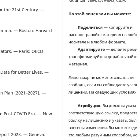
Mountain View, CA 94042, США.
or the 21st Century. —
По этой лицензии вы можете:
Поделиться
— копируйте и
ilemma. — Boston: Harvard
распространяйте материал на люб
носителе и в любом формате.
Адаптируйте
— делайте реми
cators. — Paris: OECD
трансформируйте и дорабатывайт
материал.
ata for Better Lives. —
Лицензиар не может отозвать эти
свободы, если вы соблюдаете усло
лицензии. На следующих условиях
on Plan (2021–2027). —
Атрибуция.
Вы должны указа
соответствующую ссылку, предост
the Post-COVID Era. — New
ссылку на лицензию и указать, был
внесены изменения. Вы можете сд
eport 2023. — Geneva:
это любым разумным способом, но