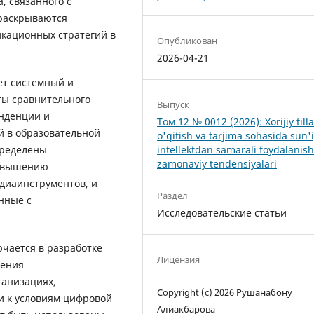
, связанного с
 раскрываются
кационных стратегий в
Опубликован
2026-04-21
ет системный и
ты сравнительного
Выпуск
енденции и
Том 12 № 0012 (2026): Xorijiy tilla
 в образовательной
o'qitish va tarjima sohasida sun'
пределены
intellektdan samarali foydalanis
zamonaviy tendensiyalari
повышению
диаинструментов, и
Раздел
нные с
Исследовательские статьи
чается в разработке
Лицензия
ления
ганизациях,
Copyright (c) 2026 Рушанабону
и к условиям цифровой
Алиакбарова