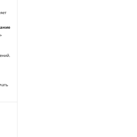
ряет
вание
ь
ений.
лать