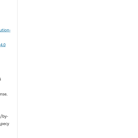
ution-
4.0
й
nse.
s/by-
дресу