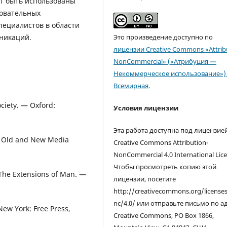
т быть использованы
зовательных
пециалистов в области
никаций.
Это произведение доступно по
лицензии Creative Commons «Attrib
NonCommercial» («Атрибуция —
Некоммерческое использование») 
Всемирная
.
ociety. — Oxford:
Условия лицензии
Эта работа доступна под лицензие
e Old and New Media
Creative Commons Attribution-
NonCommercial 4.0 International Lice
Чтобы просмотреть копию этой
The Extensions of Man. —
лицензии, посетите
http://creativecommons.org/license
nc/4.0/ или отправьте письмо по а
New York: Free Press,
Creative Commons, PO Box 1866,