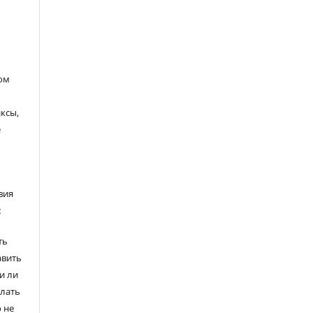
ом
ксы,
е
вия
:
ть
авить
и ли
елать
 не