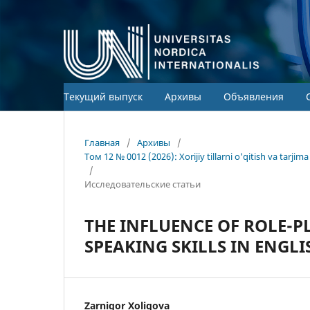
Текущий выпуск
Архивы
Объявления
Главная
/
Архивы
/
Том 12 № 0012 (2026): Xorijiy tillarni o'qitish va tarj
/
Исследовательские статьи
THE INFLUENCE OF ROLE-P
SPEAKING SKILLS IN ENGLI
Zarnigor Xoliqova