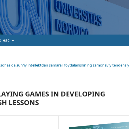
О нас
ima sohasida sun'iy intellektdan samarali foydalanishning zamonaviy tendensiy
LAYING GAMES IN DEVELOPING
SH LESSONS