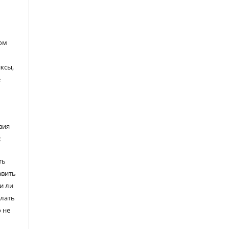
ом
ксы,
е
вия
:
ть
авить
и ли
елать
 не