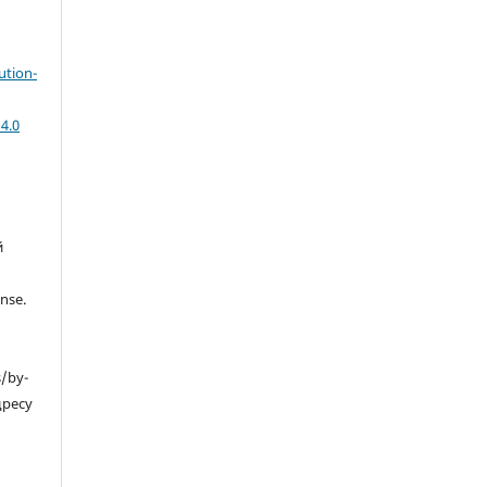
ution-
4.0
й
nse.
s/by-
дресу