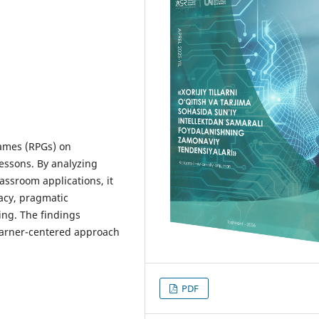
games (RPGs) on
lessons. By analyzing
assroom applications, it
acy, pragmatic
ing. The findings
learner-centered approach
PDF