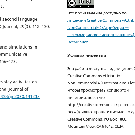
s.
Это произведение доступно по
nd second language
лицензии Creative Commons «Attrib
 Journal, 29(3), 412–430.
NonCommercial» («Атрибуция —
Некоммерческое использование») 
Всемирная
.
g and simulations in
communicative
Условия лицензии
456–472.
Эта работа доступна под лицензие
Creative Commons Attribution-
e-play activities on
NonCommercial 4.0 International Lice
onal Journal of
Чтобы просмотреть копию этой
9333/iji.2020.13123a
лицензии, посетите
http://creativecommons.org/license
nc/4.0/ или отправьте письмо по а
Creative Commons, PO Box 1866,
Mountain View, CA 94042, США.