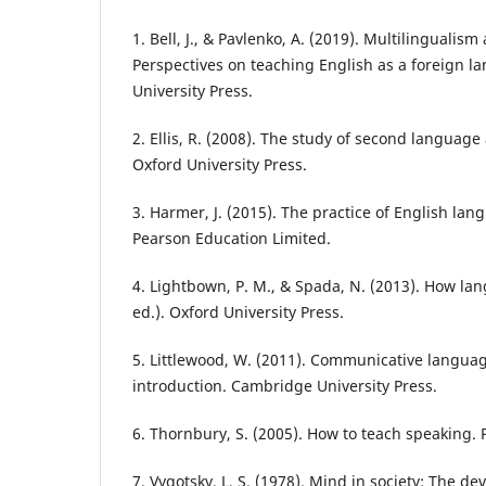
1. Bell, J., & Pavlenko, A. (2019). Multilinguali
Perspectives on teaching English as a foreign 
University Press.
2. Ellis, R. (2008). The study of second language 
Oxford University Press.
3. Harmer, J. (2015). The practice of English lan
Pearson Education Limited.
4. Lightbown, P. M., & Spada, N. (2013). How la
ed.). Oxford University Press.
5. Littlewood, W. (2011). Communicative langua
introduction. Cambridge University Press.
6. Thornbury, S. (2005). How to teach speaking
7. Vygotsky, L. S. (1978). Mind in society: The d