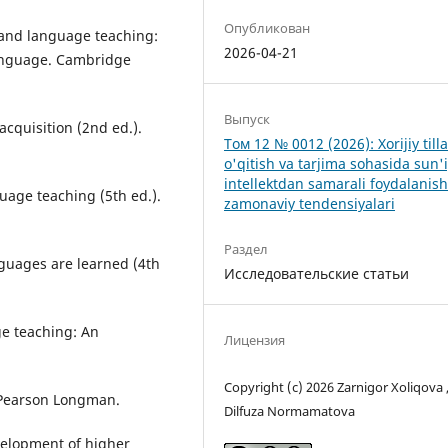
Опубликован
sm and language teaching:
2026-04-21
language. Cambridge
Выпуск
acquisition (2nd ed.).
Том 12 № 0012 (2026): Xorijiy tilla
o'qitish va tarjima sohasida sun'
intellektdan samarali foydalanis
guage teaching (5th ed.).
zamonaviy tendensiyalari
Раздел
nguages are learned (4th
Исследовательские статьи
ge teaching: An
Лицензия
Copyright (c) 2026 Zarnigor Xoliqova 
. Pearson Longman.
Dilfuza Normamatova
evelopment of higher