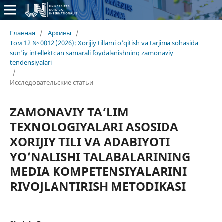
Главная
/
Архивы
/
Том 12 № 0012 (2026): Xorijiy tillarni o'qitish va tarjima sohasida
sun'iy intellektdan samarali foydalanishning zamonaviy
tendensiyalari
/
Исследовательские статьи
ZAMONAVIY TA’LIM
TEXNOLOGIYALARI ASOSIDA
XORIJIY TILI VA ADABIYOTI
YO‘NALISHI TALABALARINING
MEDIA KOMPETENSIYALARINI
RIVOJLANTIRISH METODIKASI