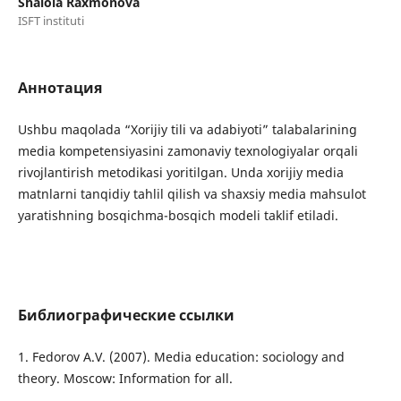
Shalola Raxmonova
ISFT instituti
Аннотация
Ushbu maqolada “Xorijiy tili va adabiyoti” talabalarining
media kompetensiyasini zamonaviy texnologiyalar orqali
rivojlantirish metodikasi yoritilgan. Unda xorijiy media
matnlarni tanqidiy tahlil qilish va shaxsiy media mahsulot
yaratishning bosqichma-bosqich modeli taklif etiladi.
Библиографические ссылки
1. Fedorov A.V. (2007). Media education: sociology and
theory. Moscow: Information for all.