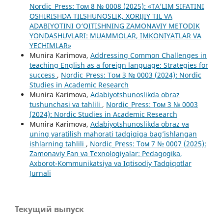
Nordic_Press: Том 8 № 0008 (2025): «TA’LIM SIFATINI
OSHIRISHDA TILSHUNOSLIK, XORIJIY TIL VA
ADABIYOTINI O‘QITISHNING ZAMONAVIY METODIK
YONDASHUVLARI: MUAMMOLAR, IMKONIYATLAR VA
YECHIMLAR»
Munira Karimova,
Addressing Common Challenges in
teaching English as a foreign language: Strategies for
success
,
Nordic_Press: Том 3 № 0003 (2024): Nordic
Studies in Academic Research
Munira Karimova,
Adabiyotshunoslikda obraz
tushunchasi va tahlili
,
Nordic_Press: Том 3 № 0003
(2024): Nordic Studies in Academic Research
Munira Karimova,
Adabiyotshunoslikda obraz va
uning yaratilish mahorati tadqiqiga bag’ishlangan
ishlarning tahlili
,
Nordic_Press: Том 7 № 0007 (2025):
Zamonaviy Fan va Texnologiyalar: Pedagogika,
Axborot-Kommunikatsiya va Iqtisodiy Tadqiqotlar
Jurnali
Текущий выпуск