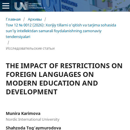
Главная
/
Архивы
/
Том 12 № 0012 (2026): Xorijiy tillarni o'qitish va tarjima sohasida
sun'iy intellektdan samarali foydalanishning zamonaviy
tendensiyalari
/
Исследовательские статьи
THE IMPACT OF RESTRICTIONS ON
FOREIGN LANGUAGES ON
MODERN EDUCATION AND
DEVELOPMENT
Munira Karimova
Nordic International University
Shahzoda Tog‘aymurodova