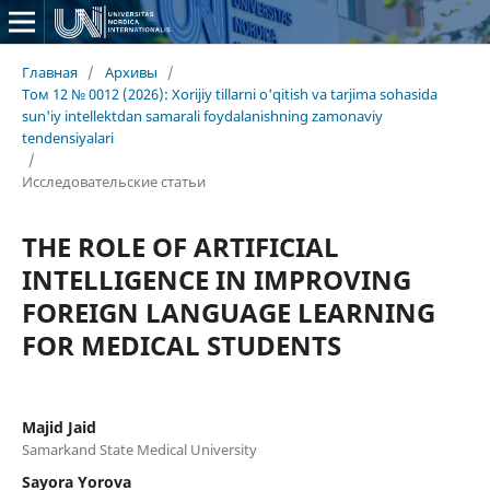
Главная
/
Архивы
/
Том 12 № 0012 (2026): Xorijiy tillarni o'qitish va tarjima sohasida
sun'iy intellektdan samarali foydalanishning zamonaviy
tendensiyalari
/
Исследовательские статьи
THE ROLE OF ARTIFICIAL
INTELLIGENCE IN IMPROVING
FOREIGN LANGUAGE LEARNING
FOR MEDICAL STUDENTS
Majid Jaid
Samarkand State Medical University
Sayora Yorova