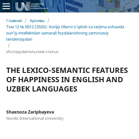
Главная
/
Архивы
/
Том 12 № 0012 (2026): Xorijiy tillarni o'qitish va tarjima sohasida
sun'iy intellektdan samarali foydalanishning zamonaviy
tendensiyalari
/
Исследовательские статьи
THE LEXICO-SEMANTIC FEATURES
OF HAPPINESS IN ENGLISH AND
UZBEK LANGUAGES
Shaxnoza Zaripbayeva
Nordic International University