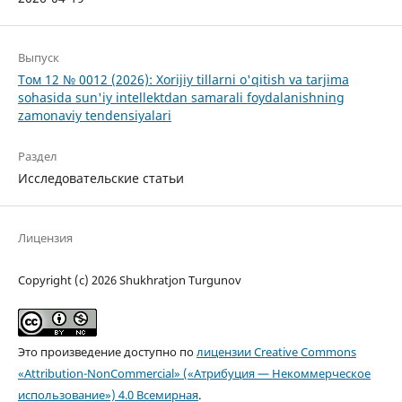
Выпуск
Том 12 № 0012 (2026): Xorijiy tillarni o'qitish va tarjima
sohasida sun'iy intellektdan samarali foydalanishning
zamonaviy tendensiyalari
Раздел
Исследовательские статьи
Лицензия
Copyright (c) 2026 Shukhratjon Turgunov
Это произведение доступно по
лицензии Creative Commons
«Attribution-NonCommercial» («Атрибуция — Некоммерческое
использование») 4.0 Всемирная
.