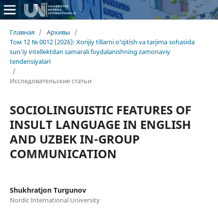
Главная
/
Архивы
/
Том 12 № 0012 (2026): Xorijiy tillarni o'qitish va tarjima sohasida
sun'iy intellektdan samarali foydalanishning zamonaviy
tendensiyalari
/
Исследовательские статьи
SOCIOLINGUISTIC FEATURES OF
INSULT LANGUAGE IN ENGLISH
AND UZBEK IN-GROUP
COMMUNICATION
Shukhratjon Turgunov
Nordic International University