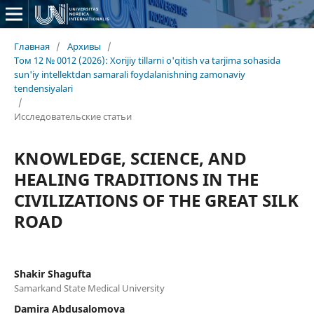
Главная
/
Архивы
/
Том 12 № 0012 (2026): Xorijiy tillarni o'qitish va tarjima sohasida
sun'iy intellektdan samarali foydalanishning zamonaviy
tendensiyalari
/
Исследовательские статьи
KNOWLEDGE, SCIENCE, AND
HEALING TRADITIONS IN THE
CIVILIZATIONS OF THE GREAT SILK
ROAD
Shakir Shagufta
Samarkand State Medical University
Damira Abdusalomova