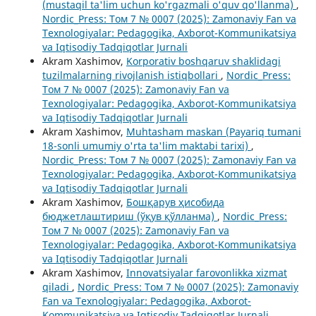
(mustaqil ta'lim uchun ko'rgazmali o'quv qo'llanma)
,
Nordic_Press: Том 7 № 0007 (2025): Zamonaviy Fan va
Texnologiyalar: Pedagogika, Axborot-Kommunikatsiya
va Iqtisodiy Tadqiqotlar Jurnali
Akram Xashimov,
Korporativ boshqaruv shaklidagi
tuzilmalarning rivojlanish istiqbollari
,
Nordic_Press:
Том 7 № 0007 (2025): Zamonaviy Fan va
Texnologiyalar: Pedagogika, Axborot-Kommunikatsiya
va Iqtisodiy Tadqiqotlar Jurnali
Akram Xashimov,
Muhtasham maskan (Payariq tumani
18-sonli umumiy o'rta ta'lim maktabi tarixi)
,
Nordic_Press: Том 7 № 0007 (2025): Zamonaviy Fan va
Texnologiyalar: Pedagogika, Axborot-Kommunikatsiya
va Iqtisodiy Tadqiqotlar Jurnali
Akram Xashimov,
Бошқарув ҳисобида
бюджетлаштириш (ўқув қўлланма)
,
Nordic_Press:
Том 7 № 0007 (2025): Zamonaviy Fan va
Texnologiyalar: Pedagogika, Axborot-Kommunikatsiya
va Iqtisodiy Tadqiqotlar Jurnali
Akram Xashimov,
Innovatsiyalar farovonlikka xizmat
qiladi
,
Nordic_Press: Том 7 № 0007 (2025): Zamonaviy
Fan va Texnologiyalar: Pedagogika, Axborot-
Kommunikatsiya va Iqtisodiy Tadqiqotlar Jurnali