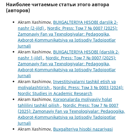
Наиболее читаемые статьи этого автора
(авторов)
Akram Xashimov,
BUXGALTERIYA HISOBI darslik 2-
nashr (2-jild)
,
Nordic_Press: Том 7 № 0007 (2025):
Zamonaviy Fan va Texnologiyalar: Pedagogika,
Axborot-Kommunikatsiya va Iqtisodiy Tadqiqotlar
Jurnali
Akram Xashimov,
BUXGALTERIYA HISOBI (darslik 2-
nashr 1-jild)
,
Nordic_Press: Том 7 № 0007 (2025):
Zamonaviy Fan va Texnologiyalar: Pedagogika,
Axborot-Kommunikatsiya va Iqtisodiy Tadqiqotlar
Jurnali
Akram Xashimov,
Investitsiyalarni tashkil etish va
moliyalashtirish
,
Nordic_Press: Том 3 № 0003 (2024):
Nordic Studies in Academic Research
Akram Xashimov,
Korxonalarda moliyaviiy holat
tahlilini tashkil qilish
,
Nordic_Press: Том 7 № 0007
(2025): Zamonaviy Fan va Texnologiyalar: Pedagogika,
Axborot-Kommunikatsiya va Iqtisodiy Tadqiqotlar
Jurnali
Akram Xashimov,
Buxgalteriya hisobi nazariyasi