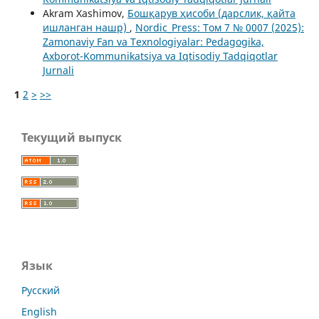
Akram Xashimov,
Бошқарув ҳисоби (дарслик, қайта
ишланган нашр)
,
Nordic_Press: Том 7 № 0007 (2025):
Zamonaviy Fan va Texnologiyalar: Pedagogika,
Axborot-Kommunikatsiya va Iqtisodiy Tadqiqotlar
Jurnali
1
2
>
>>
Текущий выпуск
Язык
Русский
English