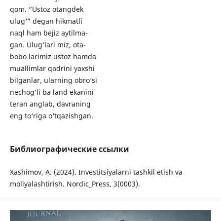
qom. “Ustoz otangdek
ulug‘” degan hikmatli
naql ham bejiz aytilma-
gan. Ulug‘lari miz, ota-
bobo larimiz ustoz hamda
muallimlar qadrini yaxshi
bilganlar, ularning obro‘si
nechog‘li ba land ekanini
teran anglab, davraning
eng to‘riga o‘tqazishgan.
Библиографические ссылки
Xashimov, A. (2024). Investitsiyalarni tashkil etish va
moliyalashtirish. Nordic_Press, 3(0003).