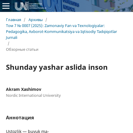
Главная
/
Архивы
/
Том 7 № 0007 (2025): Zamonaviy Fan va Texnologiyalar:
Pedagogika, Axborot-Kommunikatsiya va Iqtisodiy Tadqiqotlar
Jurnali
/
Обзорные статьи
Shunday yashar aslida inson
Akram Xashimov
Nordic International University
Аннотация
Ustozlik — buyuk ma-