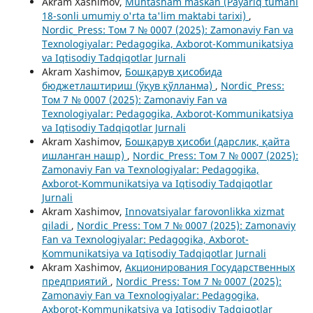
Akram Xashimov,
Muhtasham maskan (Payariq tumani
18-sonli umumiy o'rta ta'lim maktabi tarixi)
,
Nordic_Press: Том 7 № 0007 (2025): Zamonaviy Fan va
Texnologiyalar: Pedagogika, Axborot-Kommunikatsiya
va Iqtisodiy Tadqiqotlar Jurnali
Akram Xashimov,
Бошқарув ҳисобида
бюджетлаштириш (ўқув қўлланма)
,
Nordic_Press:
Том 7 № 0007 (2025): Zamonaviy Fan va
Texnologiyalar: Pedagogika, Axborot-Kommunikatsiya
va Iqtisodiy Tadqiqotlar Jurnali
Akram Xashimov,
Бошқарув ҳисоби (дарслик, қайта
ишланган нашр)
,
Nordic_Press: Том 7 № 0007 (2025):
Zamonaviy Fan va Texnologiyalar: Pedagogika,
Axborot-Kommunikatsiya va Iqtisodiy Tadqiqotlar
Jurnali
Akram Xashimov,
Innovatsiyalar farovonlikka xizmat
qiladi
,
Nordic_Press: Том 7 № 0007 (2025): Zamonaviy
Fan va Texnologiyalar: Pedagogika, Axborot-
Kommunikatsiya va Iqtisodiy Tadqiqotlar Jurnali
Akram Xashimov,
Акционирования Государственных
предприятий
,
Nordic_Press: Том 7 № 0007 (2025):
Zamonaviy Fan va Texnologiyalar: Pedagogika,
Axborot-Kommunikatsiya va Iqtisodiy Tadqiqotlar