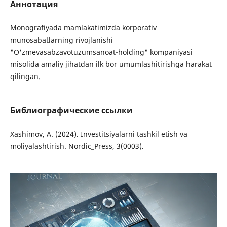
Аннотация
Monografiyada mamlakatimizda korporativ
munosabatlarning rivojlanishi
"O'zmevasabzavotuzumsanoat-holding" kompaniyasi
misolida amaliy jihatdan ilk bor umumlashitirishga harakat
qilingan.
Библиографические ссылки
Xashimov, A. (2024). Investitsiyalarni tashkil etish va
moliyalashtirish. Nordic_Press, 3(0003).