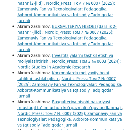
nashr (2-jild)
,
Nordic_Press: Том 7 № 0007 (2025):
Zamonaviy Fan va Texnologiyalar: Pedagogika,
Axborot-Kommunikatsiya va Iqtisodiy Tadqiqotlar
Jurnali
Akram Xashimov,
BUXGALTERIYA HISOBI (darslik 2-
nashr 1-jild)
,
Nordic_Press: Том 7 № 0007 (2025):
Zamonaviy Fan va Texnologiyalar: Pedagogika,
Axborot-Kommunikatsiya va Iqtisodiy Tadqiqotlar
Jurnali
Akram Xashimov,
Investitsiyalarni tashkil etish va
moliyalashtirish
,
Nordic_Press: Том 3 № 0003 (2024):
Nordic Studies in Academic Research
Akram Xashimov,
Korxonalarda moliyaviiy holat
tahlilini tashkil qilish
,
Nordic_Press: Том 7 № 0007
(2025): Zamonaviy Fan va Texnologiyalar: Pedagogika,
Axborot-Kommunikatsiya va Iqtisodiy Tadqiqotlar
Jurnali
Akram Xashimov,
Buxgalteriya hisobi nazariyasi
(mustaqil ta'lim uchun ko'rgazmali o'quv qo'llanma)
,
Nordic_Press: Том 7 № 0007 (2025): Zamonaviy Fan va
Texnologiyalar: Pedagogika, Axborot-Kommunikatsiya
va Iqtisodiy Tadqiqotlar Jurnali