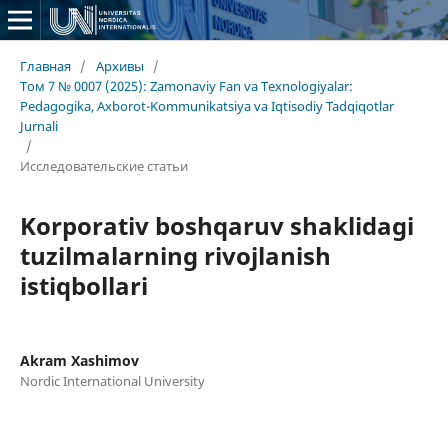
Главная
/
Архивы
/
Том 7 № 0007 (2025): Zamonaviy Fan va Texnologiyalar:
Pedagogika, Axborot-Kommunikatsiya va Iqtisodiy Tadqiqotlar
Jurnali
/
Исследовательские статьи
Korporativ boshqaruv shaklidagi
tuzilmalarning rivojlanish
istiqbollari
Akram Xashimov
Nordic International University