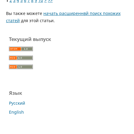
1
2
3
4
5
6
7
8
9
10
>
>>
Вы также можете
начать расширеннвй поиск похожих
статей
для этой статьи.
Текущий выпуск
Язык
Русский
English