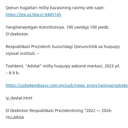
Qonun hujjatlari milliy bazasining rasmiy veb-sayti:
https://lex.uz/docs/-6445145
Yangilanayotgan Konstitutsiya. 100 savolga 100 javob.
O’zbekiston
Respublikasi Prezidenti huzuridagi Qonunchilik va huquqiy
siyosat instituti. –
Toshkent. “Adolat” milliy huquqiy axborot markazi, 2023 yil.
– 8-9 b.
https://uzbekembassy.com.my/uzb/news_press/jamiyat/ozbekis
iy_davlat.html
O’zbekiston Respublikasi Prezidentining “2022 — 2026-
YILLARGA