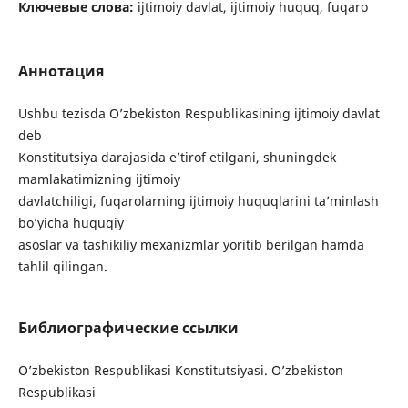
Ключевые слова:
ijtimoiy davlat, ijtimoiy huquq, fuqaro
Аннотация
Ushbu tezisda O’zbekiston Respublikasining ijtimoiy davlat
deb
Konstitutsiya darajasida e’tirof etilgani, shuningdek
mamlakatimizning ijtimoiy
davlatchiligi, fuqarolarning ijtimoiy huquqlarini ta’minlash
bo’yicha huquqiy
asoslar va tashikiliy mexanizmlar yoritib berilgan hamda
tahlil qilingan.
Библиографические ссылки
O’zbekiston Respublikasi Konstitutsiyasi. O’zbekiston
Respublikasi