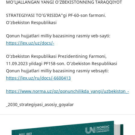
MO’LJALLANGAN YANGI O’ZBEKISTONNING TARAQQIYOT
STRATEGIYASI TO’G’RISIDA”gi PF-60-son farmoni.
O’zbekiston Respublikasi
Qonun hujjatlari milliy bazasining rasmiy veb-sayti:
https://lex.uz/uz/docs/-
O’zbekiston Respublikasi Prezidentining Farmoni,
11.09.2023 yildagi PF158-son. O’zbekiston Respublikasi
Qonun hujjatlari milliy bazasining rasmiy vebsayti:
https://lex.uz/ru/docs/-6600413
https://www.norma.uz/oz/qonunchilikda_yangi/uzbekiston_-
_2030_strategiyasi_asosiy_goyalar