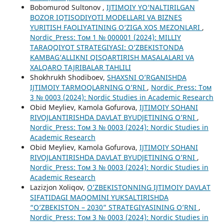
Bobomurod Sultonov ,
IJTIMOIY YO‘NALTIRILGAN
BOZOR IQTISODIYOTI MODELLARI VA BIZNES
YURITISH FAOLIYATINING O‘ZIGA XOS MEZONLARI
,
Nordic_Press: Том 1 № 000001 (2024): MILLIY
TARAQQIYOT STRATEGIYASI: O‘ZBEKISTONDA
KAMBAG‘ALLIKNI QISQARTIRISH MASALALARI VA
XALQARO TAJRIBALAR TAHLILI
Shokhrukh Shodiboev,
SHAXSNI O’RGANISHDA
IJTIMOIY TARMOQLARNING O’RNI
,
Nordic_Press: Том
3 № 0003 (2024): Nordic Studies in Academic Research
Obid Meyliev, Kamola Gofurova,
IJTIMOIY SOHANI
RIVOJLANTIRISHDA DAVLAT BYUDJETINING O’RNI
,
Nordic_Press: Том 3 № 0003 (2024): Nordic Studies in
Academic Research
Obid Meyliev, Kamola Gofurova,
IJTIMOIY SOHANI
RIVOJLANTIRISHDA DAVLAT BYUDJETINING O’RNI
,
Nordic_Press: Том 3 № 0003 (2024): Nordic Studies in
Academic Research
Lazizjon Xoliqov,
O’ZBEKISTONNING IJTIMOIY DAVLAT
SIFATIDAGI MAQOMINI YUKSALTIRISHDA
“O’ZBEKISTON – 2030” STRATEGIYASINING O’RNI
,
Nordic_Press: Том 3 № 0003 (2024): Nordic Studies in