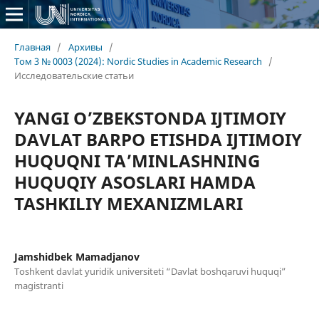
Главная
/
Архивы
/
Том 3 № 0003 (2024): Nordic Studies in Academic Research
/
Исследовательские статьи
YANGI O’ZBEKSTONDA IJTIMOIY
DAVLAT BARPO ETISHDA IJTIMOIY
HUQUQNI TA’MINLASHNING
HUQUQIY ASOSLARI HAMDA
TASHKILIY MEXANIZMLARI
Jamshidbek Mamadjanov
Toshkent davlat yuridik universiteti “Davlat boshqaruvi huquqi”
magistranti