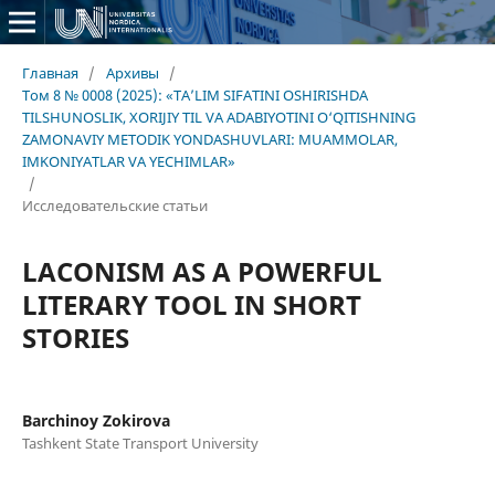
Главная
/
Архивы
/
Том 8 № 0008 (2025): «TA’LIM SIFATINI OSHIRISHDA
TILSHUNOSLIK, XORIJIY TIL VA ADABIYOTINI O‘QITISHNING
ZAMONAVIY METODIK YONDASHUVLARI: MUAMMOLAR,
IMKONIYATLAR VA YECHIMLAR»
/
Исследовательские статьи
LACONISM AS A POWERFUL
LITERARY TOOL IN SHORT
STORIES
Barchinoy Zokirova
Tashkent State Transport University