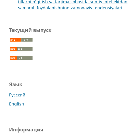
tillarni o'qitish va tarjima sohasida sun'iy intellektdan
samarali foydalanishning zamonaviy tendensiyalari
Текущий выпуск
Язык
Русский
English
Информация