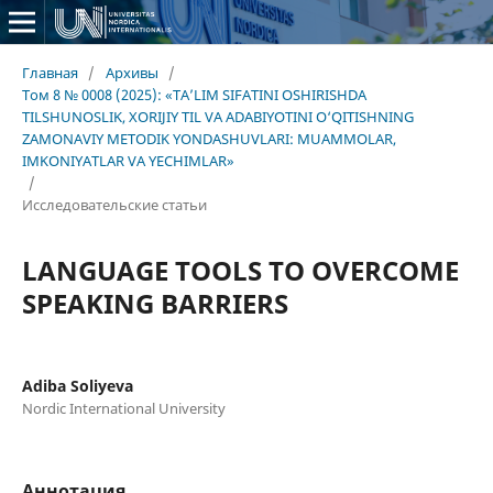
Главная
/
Архивы
/
Том 8 № 0008 (2025): «TA’LIM SIFATINI OSHIRISHDA
TILSHUNOSLIK, XORIJIY TIL VA ADABIYOTINI O‘QITISHNING
ZAMONAVIY METODIK YONDASHUVLARI: MUAMMOLAR,
IMKONIYATLAR VA YECHIMLAR»
/
Исследовательские статьи
LANGUAGE TOOLS TO OVERCOME
SPEAKING BARRIERS
Adiba Soliyeva
Nordic International University
Аннотация